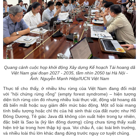
Quang cảnh cuộc họp khởi động Xây dựng Kế hoạch Tái hoang dã
Việt Nam giai đoạn 2027 - 2035, tầm nhìn 2050 tại Hà Nội -
Ảnh: Nguyễn Mạnh Hiệp/IUCN Việt Nam
Thực tế cho thấy, ở nhiều khu rừng của Việt Nam đang đối mặt
với "hội chứng rừng rỗng" (empty forest syndrome) – hiện tượng
diện tích rừng còn đó nhưng nhiều loài thực vật, động vật hoang dã
đã biến mất hoặc suy giảm đến mức báo động. Một số loài mang
tính biểu tượng hoặc chỉ thị của hệ sinh thái của đất nước như Hổ
Đông Dương, Tê giác Java đã không còn xuất hiện trong tự nhiên,
đặc biệt là Sao la (kỳ lân đông dương) cũng chưa từng thấy xuất
hiện trở lại trong hơn thập kỷ qua. Voi châu Á, các loài linh trưởng,
và nhiều loài thú lớn khác đang đứng trước nguy cơ tuyệt chủng.