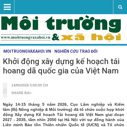
MOITRUONGVAXAHOI.VN
NGHIÊN CỨU TRAO ĐỔI
Khởi động xây dựng kế hoạch tái
Vấn đề - sự kiện
hoang dã quốc gia của Việt Nam
Tài nguyên - môi trường
Nghiên cứu trao đổi
14/05/2026 5:00:05 CH
Khoa học công nghệ
SHARE BAI :
Liên hệ
Ngày 14-15 tháng 5 năm 2026, Cục Lâm nghiệp và Kiểm
lâm (Bộ Nông nghiệp & Môi trường) đã tổ chức cuộc họp khởi
động Xây dựng Kế hoạch Tái hoang dã Việt Nam giai đoạn
2027 - 2035, tầm nhìn 2050 tại Hà Nội với sự đồng hành của
Liên minh Bảo tồn Thiên nhiên Quốc tế (IUCN) và Tổ chức