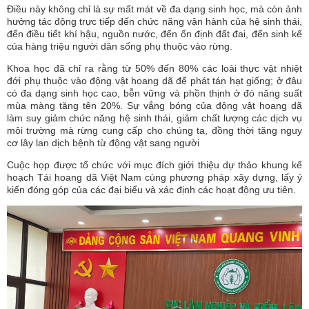
Điều này không chỉ là sự mất mát về đa dạng sinh học, mà còn ảnh
hưởng tác động trực tiếp đến chức năng vận hành của hệ sinh thái,
đến điều tiết khí hậu, nguồn nước, đến ổn định đất đai, đến sinh kế
của hàng triệu người dân sống phụ thuộc vào rừng.
Khoa học đã chỉ ra rằng từ 50% đến 80% các loài thực vật nhiệt
đới phụ thuộc vào động vật hoang dã để phát tán hạt giống; ở đâu
có đa dạng sinh học cao, bễn vững và phồn thịnh ở đó năng suất
mùa màng tăng tên 20%. Sự vắng bóng của động vật hoang dã
làm suy giảm chức năng hệ sinh thái, giảm chất lượng các dịch vụ
môi trường mà rừng cung cấp cho chúng ta, đồng thời tăng nguy
cơ lây lan dịch bệnh từ động vật sang người
Cuộc họp được tổ chức với mục đích giới thiệu dự thảo khung kế
hoạch Tái hoang dã Việt Nam cùng phương pháp xây dựng, lấy ý
kiến đóng góp của các đại biểu và xác định các hoạt động ưu tiên.