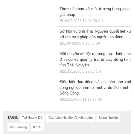
Thực tiễn bảo vệ môi trường trong giao t
giải pháp
16/07/2026 12:02:08 CH
Sở Nội vụ tỉnh Thái Nguyên quyết liệt xử 
lợi ích hợp pháp của người lao động
11/07/2026 8:18:55 SA
Một số vấn đề đặt ra trong thực hiện chính
định cư và quản lý trật tự xây dựng từ t
tỉnh Thái Nguyên
25/06/2026 6:38:37 CH
Điều kiện lao động và an toàn sản xuất
công nghiệp nhìn từ một ví dụ điển hình 
Sông Công
05/06/2026 11:32:22 SA
TAGS:
Tái Hoang Dã
Cục Lâm Nghiệp Và Kiểm Lâm
Nông Nghiệp
Môi Trường
IUCN