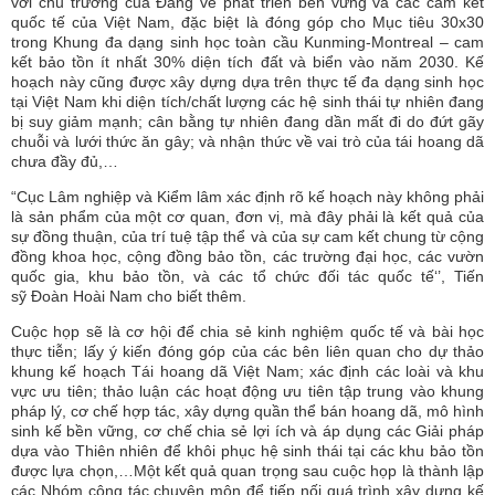
với chủ trương của Đảng về phát triển bền vững và các cam kết
quốc tế của Việt Nam, đặc biệt là đóng góp cho Mục tiêu 30x30
trong Khung đa dạng sinh học toàn cầu Kunming-Montreal – cam
kết bảo tồn ít nhất 30% diện tích đất và biển vào năm 2030. Kế
hoạch này cũng được xây dựng dựa trên thực tế đa dạng sinh học
tại Việt Nam khi diện tích/chất lượng các hệ sinh thái tự nhiên đang
bị suy giảm mạnh; cân bằng tự nhiên đang dần mất đi do đứt gãy
chuỗi và lưới thức ăn gây; và nhận thức về vai trò của tái hoang dã
chưa đầy đủ,…
“
Cục Lâm nghiệp và Kiểm lâm xác định rõ kế hoạch này không phải
là sản phẩm của một cơ quan, đơn vị, mà đây phải là kết quả của
sự đồng thuận, của trí tuệ tập thể và của sự cam kết chung từ cộng
đồng khoa học, cộng đồng bảo tồn, các trường đại học, các vườn
quốc gia, khu bảo tồn, và các tổ chức đối tác quốc tế‘’
, Tiến
sỹ Đoàn Hoài Nam cho biết thêm.
Cuộc họp sẽ là cơ hội để chia sẻ kinh nghiệm quốc tế và bài học
thực tiễn; lấy ý kiến đóng góp của các bên liên quan cho dự thảo
khung kế hoạch Tái hoang dã Việt Nam; xác định các loài và khu
vực ưu tiên; thảo luận các hoạt động ưu tiên tập trung vào khung
pháp lý, cơ chế hợp tác, xây dựng quần thể bán hoang dã, mô hình
sinh kế bền vững, cơ chế chia sẻ lợi ích và áp dụng các Giải pháp
dựa vào Thiên nhiên để khôi phục hệ sinh thái tại các khu bảo tồn
được lựa chọn,…Một kết quả quan trọng sau cuộc họp là thành lập
các Nhóm công tác chuyên môn để tiếp nối quá trình xây dựng kế