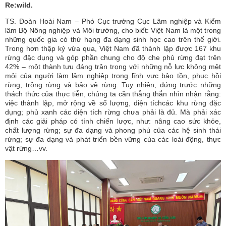
Re:wild.
TS. Đoàn Hoài Nam – Phó Cục trưởng Cục Lâm nghiệp và Kiểm
lâm Bộ Nông nghiệp và Môi trường, cho biết: Việt Nam là một trong
những quốc gia có thứ hạng đa dạng sinh học cao trên thế giới.
Trong hơn thập kỷ vừa qua, Việt Nam đã thành lập được 167 khu
rừng đặc dụng và góp phần chung cho độ che phủ rừng đạt trên
42% – một thành tựu đáng trân trọng với những nỗ lực không mệt
mỏi của người làm lâm nghiệp trong lĩnh vực bảo tồn, phục hồi
rừng, trồng rừng và bảo vệ rừng. Tuy nhiên, đứng trước những
thách thức của thực tiễn, chúng ta cần thẳng thắn nhìn nhận rằng:
việc thành lập, mở rộng về số lượng, diện tíchcác khu rừng đặc
dụng; phủ xanh các diện tích rừng chưa phải là đủ. Mà phải xác
định các giải pháp có tính chiến lược, như: nâng cao sức khỏe,
chất lượng rừng; sự đa dạng và phong phú của các hệ sinh thái
rừng; sự đa dạng và phát triển bền vững của các loài động, thực
vật rừng…vv.