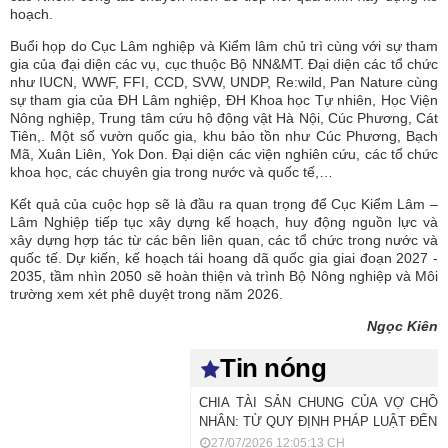
hoạch.
Buổi họp do Cục Lâm nghiệp và Kiểm lâm chủ trì cùng với sự tham
gia của đại diện các vụ, cục thuộc Bộ NN&MT. Đại diện các tổ chức
như IUCN, WWF, FFI, CCD, SVW, UNDP, Re:wild, Pan Nature cùng
sự tham gia của ĐH Lâm nghiệp, ĐH Khoa học Tự nhiên, Học Viện
Nông nghiệp, Trung tâm cứu hộ động vật Hà Nội, Cúc Phương, Cát
Tiên,. Một số vườn quốc gia, khu bảo tồn như Cúc Phương, Bạch
Mã, Xuân Liên, Yok Don. Đại diện các viện nghiên cứu, các tổ chức
khoa học, các chuyên gia trong nước và quốc tế,…
Kết quả của cuộc họp sẽ là đầu ra quan trọng để Cục Kiểm Lâm –
Lâm Nghiệp tiếp tục xây dựng kế hoạch, huy động nguồn lực và
xây dựng hợp tác từ các bên liên quan, các tổ chức trong nước và
quốc tế. Dự kiến, kế hoạch tái hoang dã quốc gia giai đoạn 2027 -
2035, tầm nhìn 2050 sẽ hoàn thiện và trình Bộ Nông nghiệp và Môi
trường xem xét phê duyệt trong năm 2026.
Ngọc Kiên
Tin nóng
CHIA TÀI SẢN CHUNG CỦA VỢ CHỒ
NHÂN: TỪ QUY ĐỊNH PHÁP LUẬT ĐẾN T
27/07/2026 12:05:13 CH