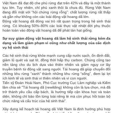
Việt Nam đã đạt độ che phủ rừng đạt trên 42% và đây là một thành
tựu lớn. Tuy nhiên, chỉ phủ xanh thôi là chưa đủ. Rừng Việt Nam
đang đối mặt với “hội chứng rừng rỗng”: chất lượng rừng rất thấp
và gần như không còn các loài động vật hoang dã lớn.
Động vật hoang dã đóng vai trò rất quan trọng trong hệ sinh thái
rừng. Có khoảng 50%–80% các loài thực vật nhiệt đới phụ thuộc
hoàn toàn vào động vật hoang dã để phát tán hạt giống.
Sự suy giảm động vật hoang dã làm hệ sinh thái rừng kém đa
dạng và làm giảm phạm vi cũng như chất lượng của các dịch
vụ hệ sinh thái
Các hệ sinh thái rừng khỏe mạnh cung cấp nước sạch, ổn định đất,
giảm lũ quét và sạt lở, đồng thời hấp thụ carbon. Chúng cũng tạo
nền tảng cho du lịch dựa vào thiên nhiên và giảm nguy cơ lây
truyền bệnh từ động vật sang người. Tái hoang dã giúp chuyển đổi
những khu rừng “xanh” thành những khu rừng “sống”, đem lại lợi
ích kinh tế và sinh thái vì thiên nhiên và vì con người.
Tiến sỹ Đoàn Hoài Nam, Phó Cục trưởng Cục Lâm nghiệp và Kiểm
lâm chia sẻ "
Tái hoang dã (rewilding) không còn là lựa chọn, mà đã
trở thành yêu cầu cấp bách, là hướng tiếp cận khoa học và toàn
diện, không chỉ bảo tồn từng loài riêng lẻ mà còn phục hồi toàn bộ
chức năng và cấu trúc của hệ sinh thái"
.
Xây dựng kế hoạch tái hoang dã Việt Nam là định hướng phù hợp