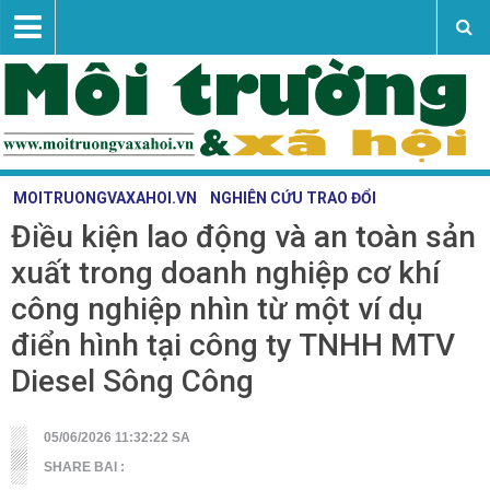
MOITRUONGVAXAHOI.VN
NGHIÊN CỨU TRAO ĐỔI
Điều kiện lao động và an toàn sản
Vấn đề - sự kiện
xuất trong doanh nghiệp cơ khí
Tài nguyên - môi trường
công nghiệp nhìn từ một ví dụ
Nghiên cứu trao đổi
điển hình tại công ty TNHH MTV
Khoa học công nghệ
Diesel Sông Công
Liên hệ
05/06/2026 11:32:22 SA
SHARE BAI :