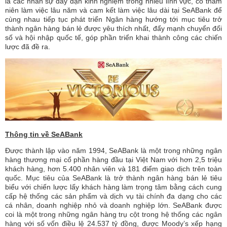
là các nhân sự dày dặn kinh nghiệm trong nhiều lĩnh vực, có thâm
niên làm việc lâu năm và cam kết làm việc lâu dài tại SeABank để
cùng nhau tiếp tục phát triển Ngân hàng hướng tới mục tiêu trở
thành ngân hàng bán lẻ được yêu thích nhất, đẩy mạnh chuyển đổi
số và hội nhập quốc tế, góp phần triển khai thành công các chiến
lược đã đề ra.
Thông tin về SeABank
Được thành lập vào năm 1994, SeABank là một trong những ngân
hàng thương mại cổ phần hàng đầu tại Việt Nam với hơn 2,5 triệu
khách hàng, hơn 5.400 nhân viên và 181 điểm giao dịch trên toàn
quốc. Mục tiêu của SeABank là trở thành ngân hàng bán lẻ tiêu
biểu với chiến lược lấy khách hàng làm trọng tâm bằng cách cung
cấp hệ thống các sản phẩm và dịch vụ tài chính đa dạng cho các
cá nhân, doanh nghiệp nhỏ và doanh nghiệp lớn. SeABank được
coi là một trong những ngân hàng trụ cột trong hệ thống các ngân
hàng với số vốn điều lệ 24.537 tỷ đồng, được Moody’s xếp hạng