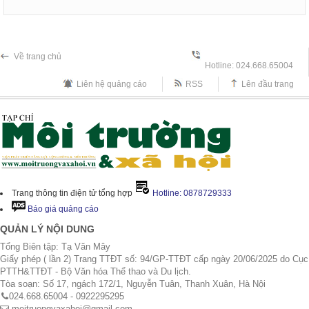
Về trang chủ
Hotline: 024.668.65004
Liên hệ quảng cáo
RSS
Lên đầu trang
Trang thông tin điện tử tổng hợp
Hotline: 0878729333
Báo giá quảng cáo
QUẢN LÝ NỘI DUNG
Tổng Biên tập: Tạ Văn Mây
Giấy phép ( lần 2) Trang TTĐT số: 94/GP-TTĐT cấp ngày 20/06/2025 do Cục
PTTH&TTĐT - Bộ Văn hóa Thể thao và Du lịch.
Tòa soạn: Số 17, ngách 172/1, Nguyễn Tuân, Thanh Xuân, Hà Nội
024.668.65004 - 0922295295
moitruongvaxahoi@gmail.com