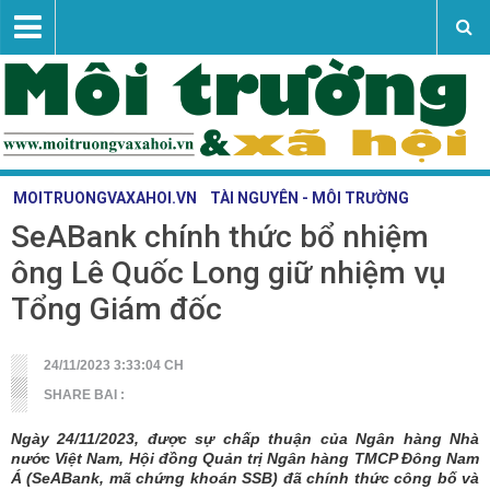
MOITRUONGVAXAHOI.VN
TÀI NGUYÊN - MÔI TRƯỜNG
SeABank chính thức bổ nhiệm
Vấn đề - sự kiện
ông Lê Quốc Long giữ nhiệm vụ
Tài nguyên - môi trường
Tổng Giám đốc
Nghiên cứu trao đổi
Khoa học công nghệ
24/11/2023 3:33:04 CH
SHARE BAI :
Liên hệ
Ngày 24/11/2023, được sự chấp thuận của Ngân hàng Nhà
nước Việt Nam, Hội đồng Quản trị Ngân hàng TMCP Đông Nam
Á (SeABank, mã chứng khoán SSB) đã chính thức công bố và