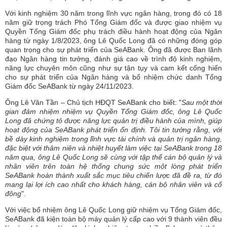
Với kinh nghiệm 30 năm trong lĩnh vực ngân hàng, trong đó có 18
năm giữ trọng trách Phó Tổng Giám đốc và được giao nhiệm vụ
Quyền Tổng Giám đốc phụ trách điều hành hoạt động của Ngân
hàng từ ngày 1/8/2023, ông Lê Quốc Long đã có những đóng góp
quan trọng cho sự phát triển của SeABank. Ông đã được Ban lãnh
đạo Ngân hàng tin tưởng, đánh giá cao về trình độ kinh nghiệm,
năng lực chuyên môn cũng như sự tận tụy và cam kết cống hiến
cho sự phát triển của Ngân hàng và bổ nhiệm chức danh Tổng
Giám đốc SeABank từ ngày 24/11/2023.
Ông Lê Văn Tần – Chủ tịch HĐQT SeABank cho biết: "
Sau một thời
gian đảm nhiệm nhiệm vụ Quyền Tổng Giám đốc, ông Lê Quốc
Long đã chứng tỏ được năng lực quản trị điều hành của mình, giúp
hoạt động của SeABank phát triển ổn định. Tôi tin tưởng rằng, với
bề dày kinh nghiệm trong lĩnh vực tài chính và quản trị ngân hàng,
đặc biệt với thâm niên và nhiệt huyết làm việc tại SeABank trong 18
năm qua, ông Lê Quốc Long sẽ cùng với tập thể cán bộ quản lý và
nhân viên trên toàn hệ thống chung sức một lòng phát triển
SeABank hoàn thành xuất sắc mục tiêu chiến lược đã đề ra, từ đó
mang lại lợi ích cao nhất cho khách hàng, cán bộ nhân viên và cổ
đông
".
Với việc bổ nhiệm ông Lê Quốc Long giữ nhiệm vụ Tổng Giám đốc,
SeABank đã kiện toàn bộ máy quản lý cấp cao với 9 thành viên đều