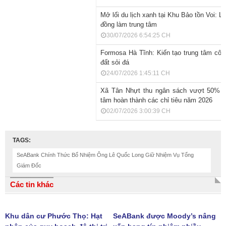
​Mở lối du lịch xanh tại Khu Bảo tồn Voi: L
đồng làm trung tâm
30/07/2026 6:54:25 CH
Formosa Hà Tĩnh: Kiến tạo trung tâm côn
đất sỏi đá
24/07/2026 1:45:11 CH
Xã Tân Nhựt thu ngân sách vượt 50% dự
tâm hoàn thành các chỉ tiêu năm 2026
02/07/2026 3:00:39 CH
TAGS:
SeABank Chính Thức Bổ Nhiệm Ông Lê Quốc Long Giữ Nhiệm Vụ Tổng
Giám Đốc
Các tin khác
Khu dân cư Phước Thọ: Hạt
SeABank được Moody’s nâng