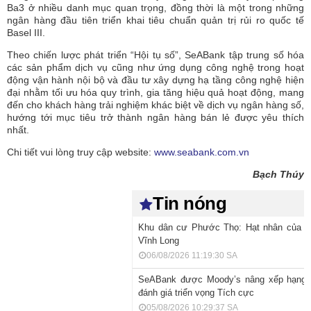
Ba3 ở nhiều danh mục quan trọng, đồng thời là một trong những
ngân hàng đầu tiên triển khai tiêu chuẩn quản trị rủi ro quốc tế
Basel III.
Theo chiến lược phát triển “Hội tụ số”, SeABank tập trung số hóa
các sản phẩm dịch vụ cũng như ứng dụng công nghệ trong hoạt
động vận hành nội bộ và đầu tư xây dựng hạ tầng công nghệ hiện
đại nhằm tối ưu hóa quy trình, gia tăng hiệu quả hoạt động, mang
đến cho khách hàng trải nghiệm khác biệt về dịch vụ ngân hàng số,
hướng tới mục tiêu trở thành ngân hàng bán lẻ được yêu thích
nhất.
Chi tiết vui lòng truy cập website:
www.seabank.com.vn
Bạch Thúy
Tin nóng
Khu dân cư Phước Thọ: Hạt nhân của quy
Vĩnh Long
06/08/2026 11:19:30 SA
SeABank được Moody’s nâng xếp hạng t
đánh giá triển vọng Tích cực
05/08/2026 10:29:37 SA