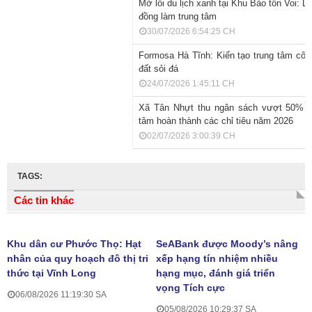
​Mở lối du lịch xanh tại Khu Bảo tồn Voi: L
đồng làm trung tâm
30/07/2026 6:54:25 CH
Formosa Hà Tĩnh: Kiến tạo trung tâm côn
đất sỏi đá
24/07/2026 1:45:11 CH
Xã Tân Nhựt thu ngân sách vượt 50% dự
tâm hoàn thành các chỉ tiêu năm 2026
02/07/2026 3:00:39 CH
TAGS:
Các tin khác
Khu dân cư Phước Thọ: Hạt
SeABank được Moody’s nâng
nhân của quy hoạch đô thị tri
xếp hạng tín nhiệm nhiều
thức tại Vĩnh Long
hạng mục, đánh giá triển
vọng Tích cực
06/08/2026 11:19:30 SA
05/08/2026 10:29:37 SA