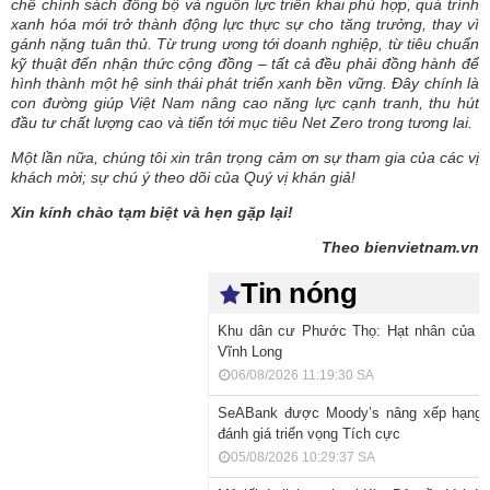
chế chính sách đồng bộ và nguồn lực triển khai phù hợp, quá trình
xanh hóa mới trở thành động lực thực sự cho tăng trưởng, thay vì
gánh nặng tuân thủ. Từ trung ương tới doanh nghiệp, từ tiêu chuẩn
kỹ thuật đến nhận thức cộng đồng – tất cả đều phải đồng hành để
hình thành một hệ sinh thái phát triển xanh bền vững. Đây chính là
con đường giúp Việt Nam nâng cao năng lực cạnh tranh, thu hút
đầu tư chất lượng cao và tiến tới mục tiêu Net Zero trong tương lai.
Một lần nữa, chúng tôi xin trân trọng cảm ơn sự tham gia của các vị
khách mời; sự chú ý theo dõi của Quý vị khán giả!
Xin kính chào tạm biệt và hẹn gặp lại!
Theo bienvietnam.vn
Tin nóng
Khu dân cư Phước Thọ: Hạt nhân của quy
Vĩnh Long
06/08/2026 11:19:30 SA
SeABank được Moody’s nâng xếp hạng t
đánh giá triển vọng Tích cực
05/08/2026 10:29:37 SA