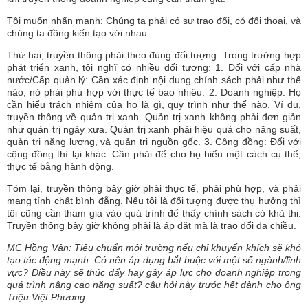
Tôi muốn nhấn mạnh: Chúng ta phải có sự trao đổi, có đối thoại, và
chúng ta đồng kiến tạo với nhau.
Thứ hai, truyền thông phải theo đúng đối tượng. Trong trường hợp
phát triển xanh, tôi nghĩ có nhiều đối tượng: 1. Đối với cấp nhà
nước/Cấp quản lý: Cần xác định nội dung chính sách phải như thế
nào, nó phải phù hợp với thực tế bao nhiêu. 2. Doanh nghiệp: Họ
cần hiểu trách nhiệm của họ là gì, quy trình như thế nào. Ví dụ,
truyền thông về quản trị xanh. Quản trị xanh không phải đơn giản
như quản trị ngày xưa. Quản trị xanh phải hiệu quả cho năng suất,
quản trị năng lượng, và quản trị nguồn gốc. 3. Cộng đồng: Đối với
cộng đồng thì lại khác. Cần phải để cho họ hiểu một cách cụ thể,
thực tế bằng hành động.
Tóm lại, truyền thông bây giờ phải thực tế, phải phù hợp, và phải
mang tính chất bình đẳng. Nếu tôi là đối tượng được thụ hưởng thì
tôi cũng cần tham gia vào quá trình để thấy chính sách có khả thi.
Truyền thông bây giờ không phải là áp đặt mà là trao đổi đa chiều.
MC Hồng Vân: Tiêu chuẩn môi trường nếu chỉ khuyến khích sẽ khó
tạo tác động mạnh. Có nên áp dụng bắt buộc với một số ngành/lĩnh
vực? Điều này sẽ thúc đẩy hay gây áp lực cho doanh nghiệp trong
quá trình nâng cao năng suất? câu hỏi này trước hết dành cho ông
Triệu Việt Phương.