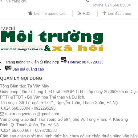
Về trang chủ
Hotline: 024.668.65004
Liên hệ quảng cáo
RSS
Lên đầu trang
Trang thông tin điện tử tổng hợp
Hotline: 0878729333
Báo giá quảng cáo
QUẢN LÝ NỘI DUNG
Tổng Biên tập: Tạ Văn Mây
Giấy phép ( lần 2) Trang TTĐT số: 94/GP-TTĐT cấp ngày 20/06/2025 do Cục
PTTH&TTĐT - Bộ Văn hóa Thể thao và Du lịch.
Tòa soạn: Số 17, ngách 172/1, Nguyễn Tuân, Thanh Xuân, Hà Nội
024.668.65004 - 0922295295
moitruongvaxahoi@gmail.com
Văn phòng Giao dịch Tòa soạn: Số 697, phố Vũ Tông Phan, P. Khương
Đình, Q. Thanh Xuân, Tp. Hà Nội
024.66.660.667 - 0878729333
Cấm sao chép dưới mọi hình thức khi chưa có sự chấp thuận bằng văn bản