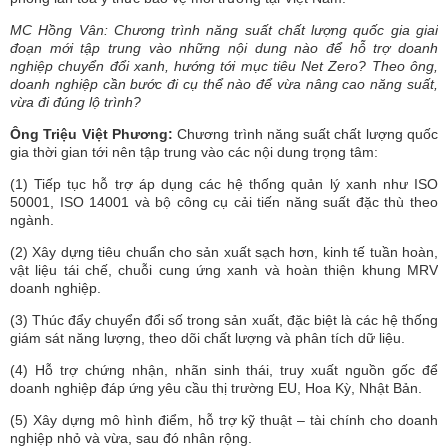
MC Hồng Vân: Chương trình năng suất chất lượng quốc gia giai
đoạn mới tập trung vào những nội dung nào để hỗ trợ doanh
nghiệp chuyển đổi xanh, hướng tới mục tiêu Net Zero? Theo ông,
doanh nghiệp cần bước đi cụ thể nào để vừa nâng cao năng suất,
vừa đi đúng lộ trình?
Ông Triệu Việt Phương:
Chương trình năng suất chất lượng quốc
gia thời gian tới nên tập trung vào các nội dung trọng tâm:
(1) Tiếp tục hỗ trợ áp dụng các hệ thống quản lý xanh như ISO
50001, ISO 14001 và bộ công cụ cải tiến năng suất đặc thù theo
ngành.
(2) Xây dựng tiêu chuẩn cho sản xuất sạch hơn, kinh tế tuần hoàn,
vật liệu tái chế, chuỗi cung ứng xanh và hoàn thiện khung MRV
doanh nghiệp.
(3) Thúc đẩy chuyển đổi số trong sản xuất, đặc biệt là các hệ thống
giám sát năng lượng, theo dõi chất lượng và phân tích dữ liệu.
(4) Hỗ trợ chứng nhận, nhãn sinh thái, truy xuất nguồn gốc để
doanh nghiệp đáp ứng yêu cầu thị trường EU, Hoa Kỳ, Nhật Bản.
(5) Xây dựng mô hình điểm, hỗ trợ kỹ thuật – tài chính cho doanh
nghiệp nhỏ và vừa, sau đó nhân rộng.