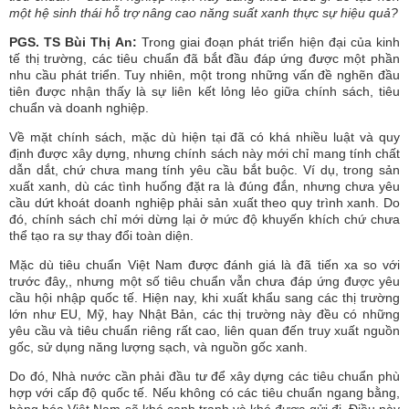
một hệ sinh thái hỗ trợ nâng cao năng suất xanh thực sự hiệu quả?
PGS. TS Bùi Thị An:
Trong giai đoạn phát triển hiện đại của kinh
tế thị trường, các tiêu chuẩn đã bắt đầu đáp ứng được một phần
nhu cầu phát triển. Tuy nhiên, một trong những vấn đề nghẽn đầu
tiên được nhận thấy là sự liên kết lỏng lẻo giữa chính sách, tiêu
chuẩn và doanh nghiệp.
Về mặt chính sách, mặc dù hiện tại đã có khá nhiều luật và quy
định được xây dựng, nhưng chính sách này mới chỉ mang tính chất
dẫn dắt, chứ chưa mang tính yêu cầu bắt buộc. Ví dụ, trong sản
xuất xanh, dù các tình huống đặt ra là đúng đắn, nhưng chưa yêu
cầu dứt khoát doanh nghiệp phải sản xuất theo quy trình xanh. Do
đó, chính sách chỉ mới dừng lại ở mức độ khuyến khích chứ chưa
thể tạo ra sự thay đổi toàn diện.
Mặc dù tiêu chuẩn Việt Nam được đánh giá là đã tiến xa so với
trước đây,, nhưng một số tiêu chuẩn vẫn chưa đáp ứng được yêu
cầu hội nhập quốc tế. Hiện nay, khi xuất khẩu sang các thị trường
lớn như EU, Mỹ, hay Nhật Bản, các thị trường này đều có những
yêu cầu và tiêu chuẩn riêng rất cao, liên quan đến truy xuất nguồn
gốc, sử dụng năng lượng sạch, và nguồn gốc xanh.
Do đó, Nhà nước cần phải đầu tư để xây dựng các tiêu chuẩn phù
hợp với cấp độ quốc tế. Nếu không có các tiêu chuẩn ngang bằng,
hàng hóa Việt Nam sẽ khó cạnh tranh và khó được gửi đi. Điều này