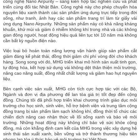
công nghệ Nano Airpurity – sáng kiến hợp tác nghiên cứu và phát
triển cùng đối tác Nhật Bản. Công nghệ này cho phép chuyển hóa
nguyên liệu xanh thành các sản phẩm ứng dụng trực tiếp trong đời
sống, như tranh, ảnh hay các sản phẩm trang trí làm từ giấy vải
ứng dụng Nano Airpurity. Những sản phẩm này có khả năng kháng
khuẩn, khử mùi và giảm ô nhiễm không khí trong nhà và các không
gian đông người, hoạt động hiệu quả liên tục tới 10 năm mà không
cần bất kỳ nguồn điện nào.
Việc loại bỏ hoàn toàn năng lượng vận hành giúp sản phẩm cắt
giảm đáng kể phát thải, đồng thời giảm chi phí vòng đời cho khách
hàng. Song song với đó, MHG triển khai mô hình sản xuất tinh gọn,
tự động hóa, kết hợp sử dụng vải không dệt thân thiện môi trường,
nâng cao năng suất, đồng nhất chất lượng và giảm hao hụt nguyên
liệu.
Bên cạnh việc sản xuất, MHG còn tích cực hợp tác với các Bộ,
Ngành và đơn vị địa phương để lan tỏa giá trị tốt đẹp đến cộng
đồng. Chúng tôi đã phối hợp triển khai chương trình giáo dục môi
trường cho học sinh, sinh viên, hỗ trợ bệnh viện và trung tâm cộng
đồng trang bị sản phẩm làm sạch không khí, đồng thời tổ chức các
chiến dịch nâng cao nhận thức về lối sống xanh và bảo vệ môi
trường. Những hoạt động này không chỉ bảo vệ sức khỏe cộng
đồng, mà còn khẳng định cam kết của MHG trong việc xây dựng hệ
sinh thái sản xuất xanh, bền vững và trở thành thương hiệu tiên
phong lan tỏa ý thức bảo vệ môi trường tại Việt Nam.