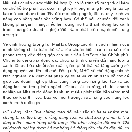
Nếu tiêu chuẩn được thiết kế hợp lý, có lộ trình rõ ràng và đi kèm
cơ chế hỗ trợ phù hợp, doanh nghiệp không những không bị tạo áp
lực mà còn được thúc đẩy đổi mới công nghệ, tối ưu quy trình và
nâng cao năng suất bền vững hơn. Có thể nói, chuyển đổi xanh
không phải gánh nặng; nếu làm đúng, nó trở thành động lực cạnh
tranh mới giúp doanh nghiệp Việt Nam phát triển mạnh mẽ trong
tương lai.
Về định hướng tương lai, MaiHoa Group xác định trách nhiệm của
mình không chỉ là tuân thủ các tiêu chuẩn hiện hành mà còn tiên
phong trong việc đóng góp cho mục tiêu NetZero của Chính phủ.
Chúng tôi đang xây dựng các chương trình chuyển đổi năng lượng
xanh, tối ưu hóa chuỗi sản xuất, giảm phát thải và tăng cường sử
dụng nguyên vật liệu tái chế. Đồng thời, MHG sẽ chủ động chia sẻ
kinh nghiệm, đề xuất giải pháp kỹ thuật và chính sách hỗ trợ để
giúp các doanh nghiệp khác cùng nâng cao năng lực, tạo ra tác
động lan tỏa trong toàn ngành. Chúng tôi tin rằng, chỉ khi doanh
nghiệp và Nhà nước đồng hành, mục tiêu phát triển bền vững mới
thực sự khả thi, vừa bảo vệ môi trường, vừa nâng cao năng lực
cạnh tranh quốc gia.
MC Hồng Vân: Qua những trao đổi sâu sắc từ ba vị khách mời,
chúng ta có thể thấy rõ rằng năng suất và chất lượng chính là “hạ
tầng mềm” quan trọng nhất trong tiến trình chuyển đổi xanh. Chỉ
khi doanh nghiệp được hỗ trợ bằng hệ thống tiêu chuẩn đầy đủ, cơ