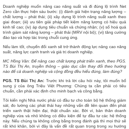
Doanh nghiệp muốn nâng cao năng suất và đi đúng lộ trình Net
Zero cần thực hiện sáu bước: (i) đánh giá hiện trạng năng lượng –
chất lượng – phát thải; (ii) xây dựng lộ trình năng suất xanh theo
giai đoạn; (iii) ưu tiên giải pháp tiết kiệm năng lượng có hiệu quả
kinh tế cao; (iv) áp dụng tiêu chuẩn và chứng nhận; (v) số hoá quá
trình giám sát năng lượng – phát thải (MRV nội bộ); (vi) tăng cường
đào tạo và hợp tác trong chuỗi cung ứng.
Nếu làm tốt, chuyển đổi xanh sẽ trở thành động lực nâng cao năng
suất, năng lực cạnh tranh và giá trị doanh nghiệp.
MC Hồng Vân: Để nâng cao chất lượng phát triển xanh, theo PGS.
TS Bùi Thị An, truyền thông – giáo dục cần thay đổi theo hướng
nào để cả doanh nghiệp và cộng đồng đều hiểu đúng, làm đúng?
PGS. TS Bùi Thị An:
Trước khi trả lời câu hỏi này, tôi muốn bổ
sung ý của ông Triệu Việt Phương: Chúng ta cần phải có tiêu
chuẩn, cần phải xác định cho minh bạch và công bằng.
Tôi kiến nghị Nhà nước phải có đầu tư cho toàn bộ hệ thống giám
sát, đo lường các phát thải hay những vấn đề liên quan đến phát
triển xanh thật hiện đại, thật chuẩn xác. Bởi vì, bản thân doanh
nghiệp vừa và nhỏ không có điều kiện để tự đầu tư các hệ thống
này. Nếu chúng ta không công bằng trong đánh giá thì mọi thứ sẽ
rất khó khăn, bởi vì đây là vấn đề rất quan trọng trong xu hướng