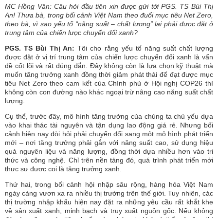
MC Hồng Vân: Câu hỏi đầu tiên xin được gửi tới PGS. TS Bùi Thị
An! Thưa bà, trong bối cảnh Việt Nam theo đuổi mục tiêu Net Zero,
theo bà, vì sao yếu tố “năng suất – chất lượng” lại phải được đặt ở
trung tâm của chiến lược chuyển đổi xanh?
PGS. TS Bùi Thị An:
Tôi cho rằng yếu tố năng suất chất lượng
được đặt ở vị trí trung tâm của chiến lược chuyển đổi xanh là vấn
đề cốt lõi và rất đúng đắn. Đây không còn là lựa chọn kỹ thuật mà
muốn tăng trưởng xanh đồng thời giảm phát thải để đạt được mục
tiêu Net Zero theo cam kết của Chính phủ ở Hội nghị COP26 thì
không còn con đường nào khác ngoại trừ nâng cao năng suất chất
lượng.
Cụ thể, trước đây, mô hình tăng trưởng của chúng ta chủ yếu dựa
vào khai thác tài nguyên và tận dụng lao động giá rẻ. Nhưng bối
cảnh hiện nay đòi hỏi phải chuyển đổi sang một mô hình phát triển
mới – nơi tăng trưởng phải gắn với năng suất cao, sử dụng hiệu
quả nguyên liệu và năng lượng, đồng thời dựa nhiều hơn vào tri
thức và công nghệ. Chỉ trên nền tảng đó, quá trình phát triển mới
thực sự được coi là tăng trưởng xanh.
Thứ hai, trong bối cảnh hội nhập sâu rộng, hàng hóa Việt Nam
ngày càng vươn xa ra nhiều thị trường trên thế giới. Tuy nhiên, các
thị trường nhập khẩu hiện nay đặt ra những yêu cầu rất khắt khe
về sản xuất xanh, minh bạch và truy xuất nguồn gốc. Nếu không