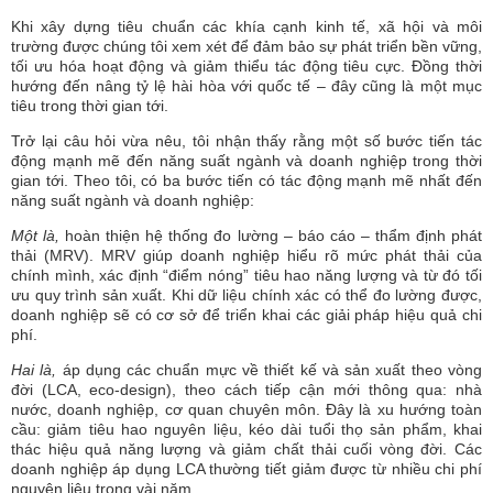
Khi xây dựng tiêu chuẩn các khía cạnh kinh tế, xã hội và môi
trường được chúng tôi xem xét để đảm bảo sự phát triển bền vững,
tối ưu hóa hoạt động và giảm thiểu tác động tiêu cực. Đồng thời
hướng đến nâng tỷ lệ hài hòa với quốc tế – đây cũng là một mục
tiêu trong thời gian tới.
Trở lại câu hỏi vừa nêu, tôi nhận thấy rằng một số bước tiến tác
động mạnh mẽ đến năng suất ngành và doanh nghiệp trong thời
gian tới. Theo tôi, có ba bước tiến có tác động mạnh mẽ nhất đến
năng suất ngành và doanh nghiệp:
Một là,
hoàn thiện hệ thống đo lường – báo cáo – thẩm định phát
thải (MRV). MRV giúp doanh nghiệp hiểu rõ mức phát thải của
chính mình, xác định “điểm nóng” tiêu hao năng lượng và từ đó tối
ưu quy trình sản xuất. Khi dữ liệu chính xác có thể đo lường được,
doanh nghiệp sẽ có cơ sở để triển khai các giải pháp hiệu quả chi
phí.
Hai là,
áp dụng các chuẩn mực về thiết kế và sản xuất theo vòng
đời (LCA, eco-design), theo cách tiếp cận mới thông qua: nhà
nước, doanh nghiệp, cơ quan chuyên môn. Đây là xu hướng toàn
cầu: giảm tiêu hao nguyên liệu, kéo dài tuổi thọ sản phẩm, khai
thác hiệu quả năng lượng và giảm chất thải cuối vòng đời. Các
doanh nghiệp áp dụng LCA thường tiết giảm được từ nhiều chi phí
nguyên liệu trong vài năm.