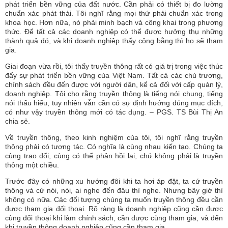
phát triển bền vững của đất nước. Cần phải có thiết bị đo lường
chuẩn xác phát thải. Tôi nghĩ rằng mọi thứ phải chuẩn xác trong
khoa học. Hơn nữa, nó phải minh bạch và công khai trong phương
thức. Để tất cả các doanh nghiệp có thể được hưởng thụ những
thành quả đó, và khi doanh nghiệp thấy công bằng thì họ sẽ tham
gia.
Giai đoạn vừa rồi, tôi thấy truyền thông rất có giá trị trong việc thúc
đẩy sự phát triển bền vững của Việt Nam. Tất cả các chủ trương,
chính sách đều đến được với người dân, kể cả đối với cấp quản lý,
doanh nghiệp. Tôi cho rằng truyền thông là tiếng nói chung, tiếng
nói thấu hiểu, tuy nhiên vẫn cần có sự định hướng đúng mục đích,
có như vậy truyền thông mới có tác dụng. – PGS. TS Bùi Thị An
chia sẻ.
Về truyền thông, theo kinh nghiệm của tôi, tôi nghĩ rằng truyền
thông phải có tương tác. Có nghĩa là cùng nhau kiến tạo. Chúng ta
cùng trao đổi, cùng có thể phản hồi lại, chứ không phải là truyền
thông một chiều.
Trước đây có những xu hướng đôi khi ta hơi áp đặt, ta cứ truyền
thông và cứ nói, nói, ai nghe đến đâu thì nghe. Nhưng bây giờ thì
không có nữa. Các đối tượng chúng ta muốn truyền thông đều cần
được tham gia đối thoại. Rõ ràng là doanh nghiệp cũng cần được
cùng đối thoại khi làm chính sách, cần được cùng tham gia, và đến
khi truyền thông doanh nghiệp cũng cần tham gia.