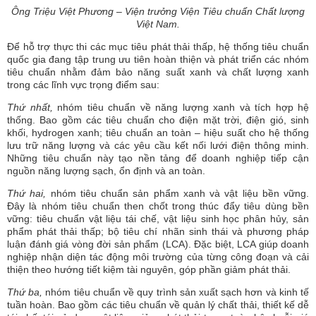
Ông Triệu Việt Phương – Viện trưởng Viện Tiêu chuẩn Chất lượng
Việt Nam.
Để hỗ trợ thực thi các mục tiêu phát thải thấp, hệ thống tiêu chuẩn
quốc gia đang tập trung ưu tiên hoàn thiện và phát triển các nhóm
tiêu chuẩn nhằm đảm bảo năng suất xanh và chất lượng xanh
trong các lĩnh vực trọng điểm sau:
Thứ nhất,
nhóm tiêu chuẩn về năng lượng xanh và tích hợp hệ
thống. Bao gồm các tiêu chuẩn cho điện mặt trời, điện gió, sinh
khối, hydrogen xanh; tiêu chuẩn an toàn – hiệu suất cho hệ thống
lưu trữ năng lượng và các yêu cầu kết nối lưới điện thông minh.
Những tiêu chuẩn này tạo nền tảng để doanh nghiệp tiếp cận
nguồn năng lượng sạch, ổn định và an toàn.
Thứ hai,
nhóm tiêu chuẩn sản phẩm xanh và vật liệu bền vững.
Đây là nhóm tiêu chuẩn then chốt trong thúc đẩy tiêu dùng bền
vững: tiêu chuẩn vật liệu tái chế, vật liệu sinh học phân hủy, sản
phẩm phát thải thấp; bộ tiêu chí nhãn sinh thái và phương pháp
luận đánh giá vòng đời sản phẩm (LCA). Đặc biệt, LCA giúp doanh
nghiệp nhận diện tác động môi trường của từng công đoạn và cải
thiện theo hướng tiết kiệm tài nguyên, góp phần giảm phát thải.
Thứ ba,
nhóm tiêu chuẩn về quy trình sản xuất sạch hơn và kinh tế
tuần hoàn. Bao gồm các tiêu chuẩn về quản lý chất thải, thiết kế dễ