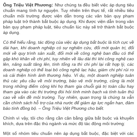
Ông Triệu Việt Phương:
Như chúng ta đều biết việc áp dụng tiêu
chuẩn mang tính tự nguyện. Tuy nhiên trên thực tế, rất nhiều tiêu
chuẩn môi trường được viện dẫn trong các văn bản quy phạm
pháp luật trở thành bắt buộc áp dụng. Khi được viện dẫn trong văn
bản quy phạm pháp luật, tiêu chuẩn lúc này sẽ trở thành bắt buộc
áp dụng.
Có thể hiểu rằng, tác động của việc áp dụng bắt buộc là tích cực về
dài hạn, khi doanh nghiệp có sự nghiên cứu, đổi mới quản trị, đổi
mới về quy trình sản xuất, đổi mới về công nghệ ban đầu có thể
gặp khó khăn về chi phí, tuy nhiên về lâu dài thì khi công nghệ cao
lên, năng suất tăng lên, tính tổng ra thì chi phí lại rất hợp lý, các
doanh nghiệp có thể loại bỏ công nghệ lạc hậu, giảm chi phí rủi ro
và cải thiện hình ảnh thương hiệu. Ví dụ, một doanh nghiệp tuân
thủ các yêu cầu về môi trường, bảo vệ môi trường, cũng là một
trong những điểm cộng khi họ tham gia chuỗi giá trị toàn cầu hay
tham gia vào các thị trường đòi hỏi tính minh bạch và tính tuân thủ
cao về vấn đề môi trường. Tuy nhiên, quan trọng là chúng ta vẫn
cần chính sách hỗ trợ của nhà nước để giảm áp lực ngắn hạn, đảm
bảo tính đồng bộ. – Ông Triệu Việt Phương cho biết.
Chính vì vậy, tôi cho rằng cần cân bằng giữa bắt buộc và khuyến
khích, dựa trên đặc thù ngành và mức độ tác động môi trường:
Một số nhóm tiêu chuẩn nên áp dụng bắt buộc, đặc biệt với các