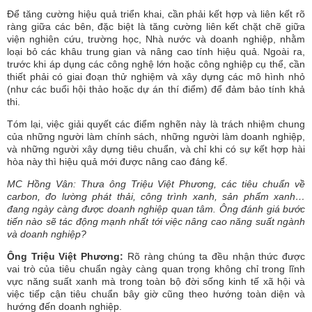
Để tăng cường hiệu quả triển khai, cần phải kết hợp và liên kết rõ
ràng giữa các bên, đặc biệt là tăng cường liên kết chặt chẽ giữa
viện nghiên cứu, trường học, Nhà nước và doanh nghiệp, nhằm
loại bỏ các khâu trung gian và nâng cao tính hiệu quả. Ngoài ra,
trước khi áp dụng các công nghệ lớn hoặc công nghiệp cụ thể, cần
thiết phải có giai đoạn thử nghiệm và xây dựng các mô hình nhỏ
(như các buổi hội thảo hoặc dự án thí điểm) để đảm bảo tính khả
thi.
Tóm lại, việc giải quyết các điểm nghẽn này là trách nhiệm chung
của những người làm chính sách, những người làm doanh nghiệp,
và những người xây dựng tiêu chuẩn, và chỉ khi có sự kết hợp hài
hòa này thì hiệu quả mới được nâng cao đáng kể.
MC Hồng Vân: Thưa ông Triệu Việt Phương, các tiêu chuẩn về
carbon, đo lường phát thải, công trình xanh, sản phẩm xanh…
đang ngày càng được doanh nghiệp quan tâm. Ông đánh giá bước
tiến nào sẽ tác động mạnh nhất tới việc nâng cao năng suất ngành
và doanh nghiệp?
Ông Triệu Việt Phương:
Rõ ràng chúng ta đều nhận thức được
vai trò của tiêu chuẩn ngày càng quan trọng không chỉ trong lĩnh
vực năng suất xanh mà trong toàn bộ đời sống kinh tế xã hội và
việc tiếp cận tiêu chuẩn bây giờ cũng theo hướng toàn diện và
hướng đến doanh nghiệp.