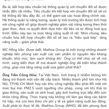
Ba là,
kết hợp tiêu chuẩn hệ thống quản lý với chuyển đổi số được
nhắc đến rất nhiều. Tiêu chuẩn khi kết hợp với chuyển đổi số sẽ có
hệ thống dữ liệu đầy đủ, có thể giám sát các hoạt động chính xác.
Hệ thống quản lý năng lượng, quản lý môi trường khi được tích hợp
với công nghệ số giúp doanh nghiệp giám sát năng lượng theo thời
gian thực, đưa ra quyết định dựa trên dữ liệu và tự động hoá quy
trình. Điều này tạo ra mức tăng năng suất rõ rệt. Nhìn chung, tiêu
chuẩn hóa kết hợp chuyển đổi số sẽ tạo ra “hiệu quả kép”: tăng
năng suất – giảm phát thải.
MC Hồng Vân: Được biết, Maihoa Group là một trong những doanh
nghiệp tiên phong sản xuất các sản phẩm từ nguyên liệu kháng
khuẩn, khử mùi, làm sạch không khí. Ông có thể chia sẻ về mô
hình, sáng kiến thực tế mà doanh nghiệp ông đã triển khai thành
công, giúp vừa tăng năng suất vừa giảm phát thải?
Ông Trần Công Hòa:
Tại Việt Nam, tình trạng ô nhiễm không khí
đang trở thành một vấn đề cấp bách. Nhiều thành phố lớn như Hà
Nội, TP.Hồ Chí Minh hay các khu công nghiệp đều phải đối mặt với
mức bụi mịn PM2.5 vượt ngưỡng cho phép, cùng với khí thải từ
giao thông, sản xuất và sinh hoạt, gây ảnh hưởng trực tiếp đến sức
khỏe cộng đồng. Thực trạng này không chỉ làm gia tăng các bệnh
hô hấp, mà còn kéo theo chi phí y tế và giảm năng suất lao động.
Xuất phát từ thực tế đó, MaiHoa Group (MHG) đã tiên phong đưa