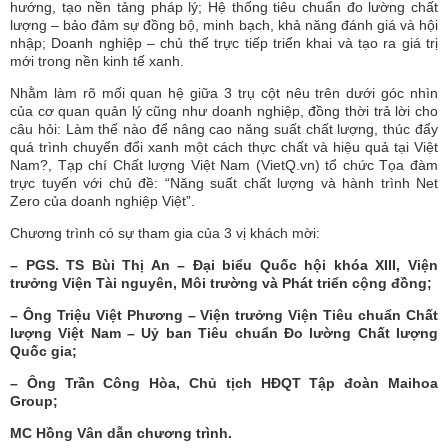
hướng, tạo nền tảng pháp lý; Hệ thống tiêu chuẩn đo lường chất
lượng – bảo đảm sự đồng bộ, minh bạch, khả năng đánh giá và hội
nhập; Doanh nghiệp – chủ thể trực tiếp triển khai và tạo ra giá trị
mới trong nền kinh tế xanh.
Nhằm làm rõ mối quan hệ giữa 3 trụ cột nêu trên dưới góc nhìn
của cơ quan quản lý cũng như doanh nghiệp, đồng thời trả lời cho
câu hỏi: Làm thế nào để nâng cao năng suất chất lượng, thúc đẩy
quá trình chuyển đổi xanh một cách thực chất và hiệu quả tại Việt
Nam?, Tạp chí Chất lượng Việt Nam (VietQ.vn) tổ chức Tọa đàm
trực tuyến với chủ đề: “Năng suất chất lượng và hành trình Net
Zero của doanh nghiệp Việt”.
Chương trình có sự tham gia của 3 vị khách mời:
– PGS. TS Bùi Thị An – Đại biểu Quốc hội khóa XIII, Viện
trưởng Viện Tài nguyên, Môi trường và Phát triển cộng đồng;
– Ông Triệu Việt Phương – Viện trưởng Viện Tiêu chuẩn Chất
lượng Việt Nam – Uỷ ban Tiêu chuẩn Đo lường Chất lượng
Quốc gia;
– Ông Trần Công Hòa, Chủ tịch HĐQT Tập đoàn Maihoa
Group;
MC Hồng Vân dẫn chương trình.