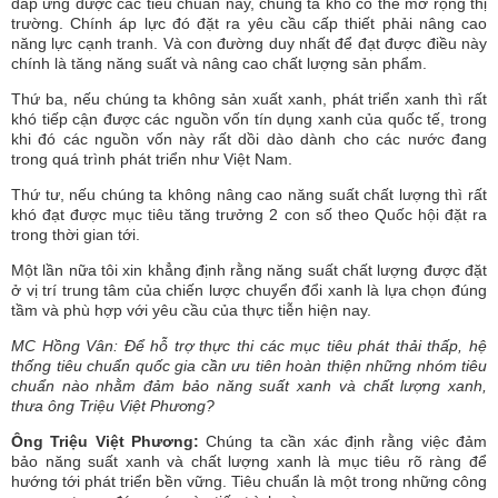
đáp ứng được các tiêu chuẩn này, chúng ta khó có thể mở rộng thị
trường. Chính áp lực đó đặt ra yêu cầu cấp thiết phải nâng cao
năng lực cạnh tranh. Và con đường duy nhất để đạt được điều này
chính là tăng năng suất và nâng cao chất lượng sản phẩm.
Thứ ba, nếu chúng ta không sản xuất xanh, phát triển xanh thì rất
khó tiếp cận được các nguồn vốn tín dụng xanh của quốc tế, trong
khi đó các nguồn vốn này rất dồi dào dành cho các nước đang
trong quá trình phát triển như Việt Nam.
Thứ tư, nếu chúng ta không nâng cao năng suất chất lượng thì rất
khó đạt được mục tiêu tăng trưởng 2 con số theo Quốc hội đặt ra
trong thời gian tới.
Một lần nữa tôi xin khẳng định rằng năng suất chất lượng được đặt
ở vị trí trung tâm của chiến lược chuyển đổi xanh là lựa chọn đúng
tầm và phù hợp với yêu cầu của thực tiễn hiện nay.
MC Hồng Vân: Để hỗ trợ thực thi các mục tiêu phát thải thấp, hệ
thống tiêu chuẩn quốc gia cần ưu tiên hoàn thiện những nhóm tiêu
chuẩn nào nhằm đảm bảo năng suất xanh và chất lượng xanh,
thưa ông Triệu Việt Phương?
Ông Triệu Việt Phương:
Chúng ta cần xác định rằng việc đảm
bảo năng suất xanh và chất lượng xanh là mục tiêu rõ ràng để
hướng tới phát triển bền vững. Tiêu chuẩn là một trong những công