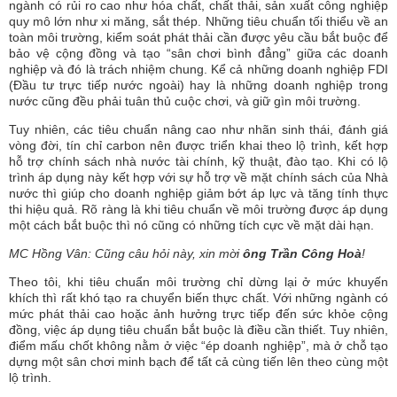
ngành có rủi ro cao như hóa chất, chất thải, sản xuất công nghiệp
quy mô lớn như xi măng, sắt thép. Những tiêu chuẩn tối thiểu về an
toàn môi trường, kiểm soát phát thải cần được yêu cầu bắt buộc để
bảo vệ cộng đồng và tạo “sân chơi bình đẳng” giữa các doanh
nghiệp và đó là trách nhiệm chung. Kể cả những doanh nghiệp FDI
(Đầu tư trực tiếp nước ngoài) hay là những doanh nghiệp trong
nước cũng đều phải tuân thủ cuộc chơi, và giữ gìn môi trường.
Tuy nhiên, các tiêu chuẩn nâng cao như nhãn sinh thái, đánh giá
vòng đời, tín chỉ carbon nên được triển khai theo lộ trình, kết hợp
hỗ trợ chính sách nhà nước tài chính, kỹ thuật, đào tạo. Khi có lộ
trình áp dụng này kết hợp với sự hỗ trợ về mặt chính sách của Nhà
nước thì giúp cho doanh nghiệp giảm bớt áp lực và tăng tính thực
thi hiệu quả. Rõ ràng là khi tiêu chuẩn về môi trường được áp dụng
một cách bắt buộc thì nó cũng có những tích cực về mặt dài hạn.
MC Hồng Vân: Cũng câu hỏi này, xin mời
ông Trần Công Hoà
!
Theo tôi, khi tiêu chuẩn môi trường chỉ dừng lại ở mức khuyến
khích thì rất khó tạo ra chuyển biến thực chất. Với những ngành có
mức phát thải cao hoặc ảnh hưởng trực tiếp đến sức khỏe cộng
đồng, việc áp dụng tiêu chuẩn bắt buộc là điều cần thiết. Tuy nhiên,
điểm mấu chốt không nằm ở việc “ép doanh nghiệp”, mà ở chỗ tạo
dựng một sân chơi minh bạch để tất cả cùng tiến lên theo cùng một
lộ trình.