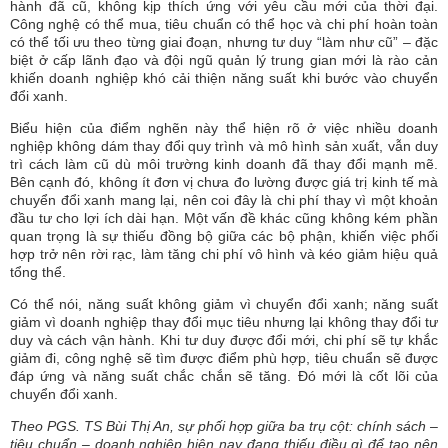
hành đã cũ, không kịp thích ứng với yêu cầu mới của thời đại.
Công nghệ có thể mua, tiêu chuẩn có thể học và chi phí hoàn toàn
có thể tối ưu theo từng giai đoạn, nhưng tư duy “làm như cũ” – đặc
biệt ở cấp lãnh đạo và đội ngũ quản lý trung gian mới là rào cản
khiến doanh nghiệp khó cải thiện năng suất khi bước vào chuyển
đổi xanh.
Biểu hiện của điểm nghẽn này thể hiện rõ ở việc nhiều doanh
nghiệp không dám thay đổi quy trình và mô hình sản xuất, vẫn duy
trì cách làm cũ dù môi trường kinh doanh đã thay đổi mạnh mẽ.
Bên cạnh đó, không ít đơn vị chưa đo lường được giá trị kinh tế mà
chuyển đổi xanh mang lại, nên coi đây là chi phí thay vì một khoản
đầu tư cho lợi ích dài hạn. Một vấn đề khác cũng không kém phần
quan trọng là sự thiếu đồng bộ giữa các bộ phận, khiến việc phối
hợp trở nên rời rạc, làm tăng chi phí vô hình và kéo giảm hiệu quả
tổng thể.
Có thể nói, năng suất không giảm vì chuyển đổi xanh; năng suất
giảm vì doanh nghiệp thay đổi mục tiêu nhưng lại không thay đổi tư
duy và cách vận hành. Khi tư duy được đổi mới, chi phí sẽ tự khắc
giảm đi, công nghệ sẽ tìm được điểm phù hợp, tiêu chuẩn sẽ được
đáp ứng và năng suất chắc chắn sẽ tăng. Đó mới là cốt lõi của
chuyển đổi xanh.
Theo PGS. TS Bùi Thị An, sự phối hợp giữa ba trụ cột: chính sách –
tiêu chuẩn – doanh nghiệp hiện nay đang thiếu điều gì để tạo nên