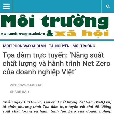
MOITRUONGVAXAHOI.VN
TÀI NGUYÊN - MÔI TRƯỜNG
Tọa đàm trực tuyến: ‘Năng suất
Vấn đề - sự kiện
chất lượng và hành trình Net Zero
Tài nguyên - môi trường
của doanh nghiệp Việt’
Nghiên cứu trao đổi
Khoa học công nghệ
20/11/2025 2:33:11 CH
SHARE BAI :
Liên hệ
Chiều ngày 19/11/2025, Tạp chí Chất lượng Việt Nam (VietQ.vn)
tổ chức chương trình Tọa đàm trực tuyến với chủ đề “Năng
suất chất lượng và hành trình Net Zero của doanh nghiệp