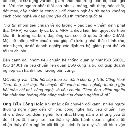
tái chế, tái sử dụng vật liệu, giảm phát thải trong toàn bộ chuỗi giá
trị. Với các ngành phát thải cao như xi măng, sắt thép, hóa chất,
dệt may, đây chính là công cụ để doanh nghiệp rút ngắn khoảng
cách công nghệ và đáp ứng yêu cầu thị trường quốc tế.
Thứ tư,
nhóm tiêu chuẩn về đo lường – báo cáo – thẩm định phát
thải (MRV) và quản lý carbon. MRV là điều kiện tiên quyết để triển
khai thị trường carbon, đáp ứng các cơ chế quốc tế như CBAM.
Một hệ thống MRV chuẩn hóa giúp đo lường phát thải chính xác,
minh bạch, từ đó doanh nghiệp xác định cơ hội giảm phát thải và
tối ưu chi phí.
Bên cạnh đó, nhóm tiêu chuẩn hệ thống quản lý như ISO 50001,
ISO 14001 và tiêu chuẩn liên quan ESG cũng là trụ cột giúp doanh
nghiệp vận hành theo hướng bền vững.
MC Hồng Vân: Câu hỏi tiếp theo xin dành cho ông Trần Công Hoà!
Thưa ông, khi thực thi chuyển đổi xanh doanh nghiệp thường gặp
bài toán chi phí, công nghệ và tiêu chuẩn. Theo ông, điểm nghẽn
lớn nhất ảnh hưởng đến năng suất của doanh nghiệp là gì?
Ông Trần Công Hoà:
Khi nhắc đến chuyển đổi xanh, nhiều người
thường nghĩ ngay đến chi phí, công nghệ hay tiêu chuẩn. Tuy
nhiên, theo tôi, điểm nghẽn lớn nhất không nằm ở những yếu tố
đó. Thực tế, trong hơn hai thập kỷ điều hành doanh nghiệp, tôi
nhận thấy điểm nghẽn cốt lõi lại chính là tư duy và mô hình vận