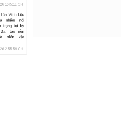
26 1:45:11 CH
Tân Vĩnh Lộc
a nhiều nội
 trọng tại kỳ
Ba, tạo nền
t triển địa
026 2:55:59 CH