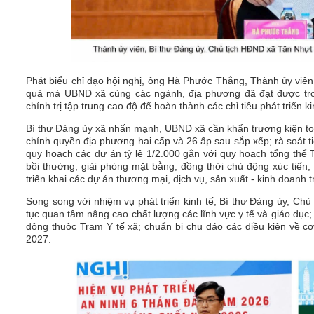
Phát biểu chỉ đạo hội nghị, ông Hà Phước Thắng, Thành ủy viên
quả mà UBND xã cùng các ngành, địa phương đã đạt được tro
chính trị tập trung cao độ để hoàn thành các chỉ tiêu phát triển k
Bí thư Đảng ủy xã nhấn mạnh, UBND xã cần khẩn trương kiện t
chính quyền địa phương hai cấp và 26 ấp sau sắp xếp; rà soát t
quy hoạch các dự án tỷ lệ 1/2.000 gắn với quy hoạch tổng thể
bồi thường, giải phóng mặt bằng; đồng thời chủ động xúc tiến, 
triển khai các dự án thương mại, dịch vụ, sản xuất - kinh doanh t
Song song với nhiệm vụ phát triển kinh tế, Bí thư Đảng ủy, C
tục quan tâm nâng cao chất lượng các lĩnh vực y tế và giáo dục
động thuộc Trạm Y tế xã; chuẩn bị chu đáo các điều kiện về cơ
2027.