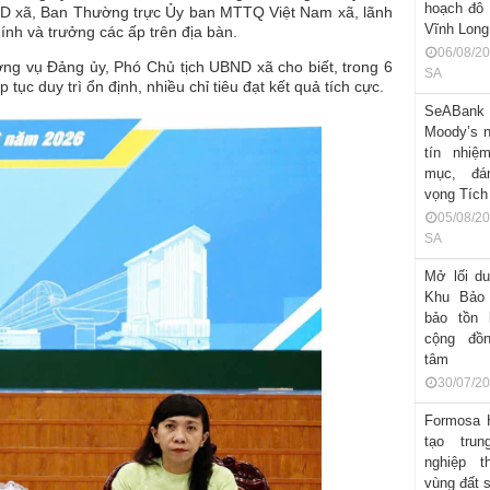
hoạch đô t
 xã, Ban Thường trực Ủy ban MTTQ Việt Nam xã, lãnh
Vĩnh Long
nh và trưởng các ấp trên địa bàn.
06/08/2
ng vụ Đảng ủy, Phó Chủ tịch UBND xã cho biết, trong 6
SA
 tục duy trì ổn định, nhiều chỉ tiêu đạt kết quả tích cực.
SeABa
Moody’s 
tín nhiệ
mục, đán
vọng Tích
05/08/2
SA
​Mở lối du
Khu Bảo 
bảo tồn 
cộng đồn
tâm
30/07/2
Formosa 
tạo tru
nghiệp t
vùng đất s