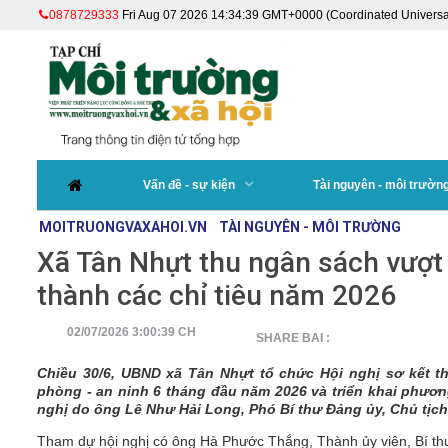
0878729333
Fri Aug 07 2026 14:34:39 GMT+0000 (Coordinated Universa
Vấn đề - sự kiện
Tài nguyên - môi trườn
MOITRUONGVAXAHOI.VN
TÀI NGUYÊN - MÔI TRƯỜNG
Xã Tân Nhựt thu ngân sách vượt
thành các chỉ tiêu năm 2026
02/07/2026 3:00:39 CH
SHARE BAI :
Chiều 30/6, UBND xã Tân Nhựt tổ chức Hội nghị sơ kết thự
phòng - an ninh 6 tháng đầu năm 2026 và triển khai phươn
nghị do ông Lê Như Hải Long, Phó Bí thư Đảng ủy, Chủ tịch
Tham dự hội nghị có ông Hà Phước Thắng, Thành ủy viên, Bí th