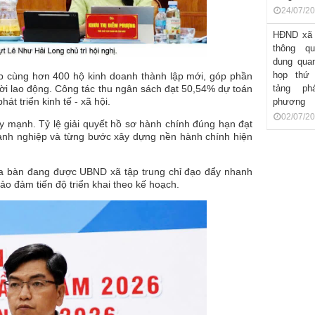
24/07/20
HĐND xã 
thông qu
dung quan
họp thứ 
p cùng hơn 400 hộ kinh doanh thành lập mới, góp phần
gười lao động. Công tác thu ngân sách đạt 50,54% dự toán
tảng phá
t triển kinh tế - xã hội.
phương
02/07/2
ẩy mạnh. Tỷ lệ giải quyết hồ sơ hành chính đúng hạn đạt
anh nghiệp và từng bước xây dựng nền hành chính hiện
địa bàn đang được UBND xã tập trung chỉ đạo đẩy nhanh
ảo đảm tiến độ triển khai theo kế hoạch.