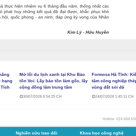
uả thực hiện nhiệm vụ 6 tháng đầu năm, thống nhất các
 đó phát huy những kết quả đã đạt được, khắc phục khó
xã hội, quốc phòng - an ninh, đáp ứng kỳ vọng của Nhân
Kim Lý - Hữu Huyền
nâng
​Mở lối du lịch xanh tại Khu Bảo
Formosa Hà Tĩnh: Kiế
u hạng
tồn Voi: Lấy bảo tồn làm gốc, lấy
tâm công nghiệp thé
 Tích
cộng đồng làm trung tâm
vùng đất sỏi đá
30/07/2026 6:54:25 CH
24/07/2026 1:45:11 CH
Hotline: 024.668.6
Nghiên cứu trao đổi
Khoa học công nghệ