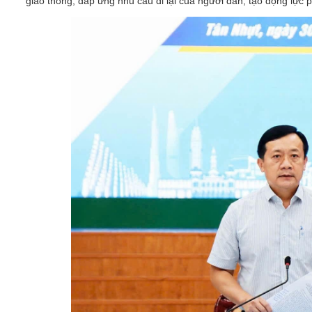
giao thông, đáp ứng nhu cầu đi lại của người dân, tạo động lực phá