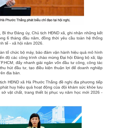
, Bí thư Đảng ủy, Chủ tịch HĐND xã, ghi nhận những kết
ng 6 tháng đầu năm, đồng thời yêu cầu toàn hệ thống
inh tế - xã hội năm 2026.
oàn tổ chức bộ máy, bảo đảm vận hành hiệu quả mô hình
iến độ các công trình chào mừng Đại hội Đảng bộ xã; lập
 TP.HCM; đẩy nhanh giải ngân vốn đầu tư công, công tác
thu hút đầu tư, tạo điều kiện thuận lợi để doanh nghiệp
rên địa bàn.
hủ tịch HĐND xã Hà Phước Thắng đề nghị địa phương tiếp
; phát huy hiệu quả hoạt động của đội khám sức khỏe lưu
 sở vật chất, trang thiết bị phục vụ năm học mới 2026 -