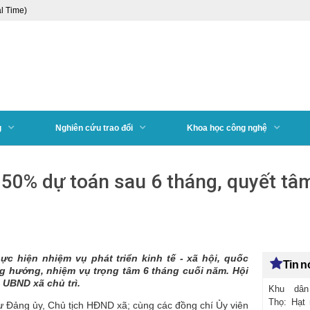
l Time)
g
Nghiên cứu trao đổi
Khoa học công nghệ
 50% dự toán sau 6 tháng, quyết tâ
c hiện nhiệm vụ phát triển kinh tế - xã hội, quốc
Tin 
g hướng, nhiệm vụ trọng tâm 6 tháng cuối năm. Hội
 UBND xã chủ trì.
Khu dâ
Thọ: Hạt
ư Đảng ủy, Chủ tịch HĐND xã; cùng các đồng chí Ủy viên