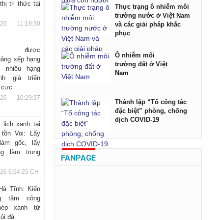
hị tri thức tại
Thực trạng ô nhiễm môi
trường nước ở Việt Nam
026 11:19:30
và các giải pháp khắc
phục
nk được
Ô nhiễm môi
nâng xếp hạng
trường đất ở Việt
m nhiều hạng
Nam
h giá triển
 cực
026 10:29:37
Thành lập “Tổ công tác
đặc biệt” phòng, chống
dịch COVID-19
 lịch xanh tại
tồn Voi: Lấy
làm gốc, lấy
g làm trung
FANPAGE
026 6:54:25 CH
Hà Tĩnh: Kiến
ng tâm công
hép xanh từ
ỏi đá