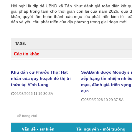
Hội nghị là dịp để UBND xã Tân Nhựt đánh giá toàn diện kết q
giải pháp trọng tâm cho thời gian còn lại của năm 2026, qua
khăn, quyết tâm hoàn thành các mục tiêu phát triển kinh tế - 
dân và yêu cầu phát triển của địa phương trong giai đoạn mới.
TAGS:
Các tin khác
Khu dân cư Phước Thọ: Hạt
SeABank được Moody’s 
nhân của quy hoạch đô thị tri
xếp hạng tín nhiệm nhiề
thức tại Vĩnh Long
mục, đánh giá triển vọng
cực
06/08/2026 11:19:30 SA
05/08/2026 10:29:37 SA
Về trang chủ
Vấn đề - sự kiện
Tài nguyên - môi trường