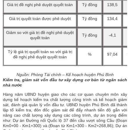
Giá trị đề nghị phê duyệt quyết toán
Tỷ đồng
138,5
1
Giá trị quyết toán được phê duyệt
Tỷ đồng
134,4
1
Giảm so với giá trị đề nghị phê duyệt
Tỷ đồng
-4,1
quyết toán
Tỷ lệ giá trị quyết toán so với giá trị
%
97,04
9
đề nghị phê duyệt quyết toán
Nguồn: Phòng Tài chính – Kế hoạch huyện Phú Bình
Kiểm tra, giám sát vốn đầu tư xây dựng cơ bản từ ngân sách
nhà nước
Hàng năm UBND huyện giao cho các cơ quan chuyên môn xây
dựng kế hoạch kiểm tra chất lượng công trình và kế hoạch giám
sát, đánh giá quản lý vốn đầu tư. UBND huyện Phú Bình đã thành
lập tổ kiểm tra, đôn đốc giám sát để đẩy nhanh tiến độ gắn với
nâng cao chất lượng xây dựng các công trình, dự án trọng điểm
như: Dự án Đường nối Quốc lộ 37 đến cầu vượt sông Cầu (Đoạn
Km0+00 - Km1+300) và (Đoạn từ Km1+300 - Km2+268,86); Dự án