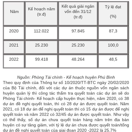
Kết quả giải ngân
Tỷ lệ đạt
Kế hoạch năm
Năm
vốn đến 31/12
(tr.đ)
(%)
(tr.đ)
2020
112.022
97.845
87,3
2021
25.230
25.230
100,0
2022
99.418
48.264
48,5
Nguồn: Phòng Tài chính - Kế hoạch huyện Phú Bình
Theo quy định của Thông tư số 10/2020/TT-BTC ngày 20/02/2020
của Bộ Tài chính, đối với các dự án thuộc nguồn vốn ngân sách
huyện quản lý thì công tác thẩm tra quyết toán các dự án sẽ do
Phòng Tài chính- Kế hoạch cấp huyện thực hiện, năm 2020, có 38
dự án đề nghị quyết toán, thì có 28 dự án được quyết toán. Năm
2021, có 18 dự án để nghị quyết toán thì có 15 dự án được để nghị
quyết toán và năm 2022 có 32/45 dự án được quyết toán. Như vậy
có thể thấy, số dự án chưa quyết toán hàng năm trên địa bàn
huyện có sự tăng giảm, với tỷ lệ dự án chưa được quyết toán/tổng
dự án đề nghị quyết toán của giai đoạn 2020 -2022 là 25,7%