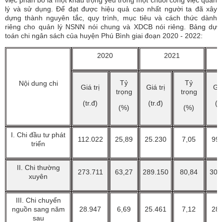
lý và sử dụng. Để đạt được hiệu quả cao nhất người ta đã xây
dựng thành nguyên tắc, quy trình, mục tiêu và cách thức dành
riêng cho quản lý NSNN nói chung và XDCB nói riêng. Bảng dự
toán chi ngân sách của huyện Phú Bình giai đoạn 2020 - 2022:
2020
2021
Tỷ
Tỷ
Nội dung chi
Giá trị
Giá trị
Giá
trọng
trọng
(tr.đ)
(tr.đ)
(t
(%)
(%)
I. Chi đầu tư phát
112.022
25,89
25.230
7,05
99
triển
II. Chi thường
273.711
63,27
289.150
80,84
301
xuyên
III. Chi chuyển
nguồn sang năm
28.947
6,69
25.461
7,12
28
sau