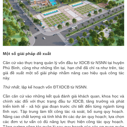
Một số giải pháp đề xuất
Căn cứ vào thực trạng quản lý vốn đầu tư XDCB từ NSNN tại huyện
Phú Bình, cũng như những tồn tại, hạn chế đã chỉ ra như trên, tác
giả đề xuất một số giải pháp nhằm nâng cao hiệu quả công tác
này.
Thứ nhất
, lập kế hoạch vốn ĐTXDCB từ NSNN.
Cần căn cứ vào những kết quả đánh giá khách quan, khoa học và
chính xác đối với thực trạng đầu tư XDCB, tăng trưởng và phát
triển kinh tế - xã hội giai đoạn trước chi tiết đến từng ngành từng
lĩnh vực. Tập trung làm tốt công tác rà soát, bổ sung quy hoạch.
Nâng cao chất lượng và tính khả thi các dự án quy hoạch; lựa chọn
các đơn vị tư vấn có đủ năng lực thực hiện công tác quy hoạch.
Tăng cường công tác quản lý sau quy hoạch của các cơ quan quản