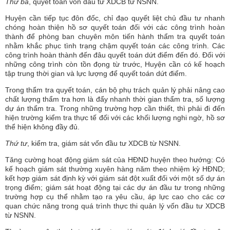
Thứ ba
, quyết toán vốn đầu tư XDCB từ NSNN.
Huyện cần tiếp tục đôn đốc, chỉ đạo quyết liệt chủ đầu tư nhanh
chóng hoàn thiện hồ sơ quyết toán đối với các công trình hoàn
thành để phòng ban chuyên môn tiến hành thẩm tra quyết toán
nhằm khắc phục tình trạng chậm quyết toán các công trình. Các
công trình hoàn thành đến đâu quyết toán dứt điểm đến đó. Đối với
những công trình còn tồn đọng từ trước, Huyện cần có kế hoạch
tập trung thời gian và lực lượng để quyết toán dứt điểm.
Trong thẩm tra quyết toán, cán bộ phụ trách quản lý phải nâng cao
chất lượng thẩm tra hơn là đẩy nhanh thời gian thẩm tra, số lượng
dự án thẩm tra. Trong những trường hợp cần thiết, thì phải đi đến
hiện trường kiểm tra thực tế đối với các khối lượng nghi ngờ, hồ sơ
thể hiện không đầy đủ.
Thứ tư
, kiểm tra, giám sát vốn đầu tư XDCB từ NSNN.
Tăng cường hoạt động giám sát của HĐND huyện theo hướng: Có
kế hoạch giám sát thường xuyên hàng năm theo nhiệm kỳ HĐND;
kết hợp giám sát định kỳ với giám sát đột xuất đối với một số dự án
trọng điểm; giám sát hoạt động tại các dự án đầu tư trong những
trường hợp cụ thể nhằm tạo ra yêu cầu, áp lực cao cho các cơ
quan chức năng trong quá trình thực thi quản lý vốn đầu tư XDCB
từ NSNN.