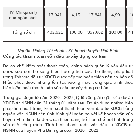
IV. Chi quản lý
17.941
4,15
17.841
4,99
18
qua ngân sách
Tổng số chi
432.621
100,00
357.682
100,00
447
Nguồn: Phòng Tài chính - Kế hoạch huyện Phú Bình
Công tác thanh toán vốn đầu tư xây dựng cơ bản
Do cơ chế kiểm soát thanh toán, chính sách quản lý vốn đầu tư
được sửa đổi, bổ sung theo hướng tích cực, hệ thống pháp luật
trong lĩnh vực đầu tư XDCB được tiếp tục hoàn thiện nên cơ bản đã
khắc phục được những tồn tại, vướng mắc trong quá trình thực
hiện kiểm soát thanh toán vốn đầu tư xây dựng cơ bản.
Trong giai đoạn từ năm 2020 - 2022, tỷ lệ vốn giải ngân của dự án
XDCB từ NSNN đến 31 tháng 01 năm sau. Do áp dụng những biện
pháp linh hoạt trong kiểm soát thanh toán vốn đầu tư XDCB bằng
nguồn vốn NSNN nên tình hình giải ngân so với kế hoạch vốn của
huyện Phù Bình đã được cải thiện đáng kể, hạn chế bớt tình trạng
vốn chờ công trình. Tình hình thanh toán vốn đầu tư XDCB từ
NSNN của huyện Phú Bình giai đoạn 2020 - 2022.