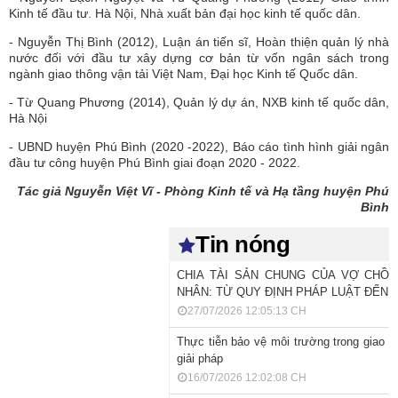
Kinh tế đầu tư. Hà Nội, Nhà xuất bản đại học kinh tế quốc dân.
- Nguyễn Thị Bình (2012), Luận án tiến sĩ, Hoàn thiện quản lý nhà
nước đối với đầu tư xây dựng cơ bản từ vốn ngân sách trong
ngành giao thông vận tải Việt Nam, Đại học Kinh tế Quốc dân.
- Từ Quang Phương (2014), Quản lý dự án, NXB kinh tế quốc dân,
Hà Nội
- UBND huyện Phú Bình (2020 -2022), Báo cáo tình hình giải ngân
đầu tư công huyện Phú Bình giai đoạn 2020 - 2022.
Tác giả Nguyễn Việt Vĩ - Phòng Kinh tế và Hạ tầng huyện Phú
Bình
Tin nóng
CHIA TÀI SẢN CHUNG CỦA VỢ CHỒ
NHÂN: TỪ QUY ĐỊNH PHÁP LUẬT ĐẾN T
27/07/2026 12:05:13 CH
Thực tiễn bảo vệ môi trường trong giao t
giải pháp
16/07/2026 12:02:08 CH