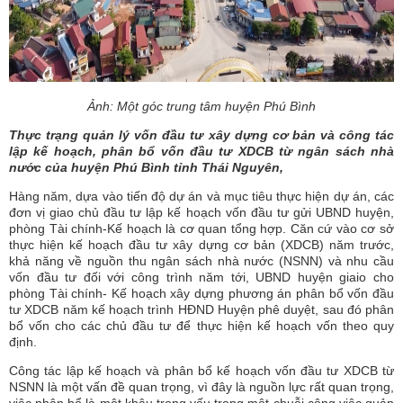
Ảnh: Một góc trung tâm huyện Phú Bình
Thực trạng quản lý vốn đầu tư xây dựng cơ bản và công tác
lập kế hoạch, phân bổ vốn đầu tư XDCB từ ngân sách nhà
nước của huyện Phú Bình tỉnh Thái Nguyên,
Hàng năm, dựa vào tiến độ dự án và mục tiêu thực hiện dự án, các
đơn vị giao chủ đầu tư lập kế hoạch vốn đầu tư gửi UBND huyện,
phòng Tài chính-Kế hoạch là cơ quan tổng hợp. Căn cứ vào cơ sở
thực hiện kế hoạch đầu tư xây dựng cơ bản (XDCB) năm trước,
khả năng về nguồn thu ngân sách nhà nước (NSNN) và nhu cầu
vốn đầu tư đối với công trình năm tới, UBND huyện giaio cho
phòng Tài chính- Kế hoạch xây dựng phương án phân bổ vốn đầu
tư XDCB năm kế hoạch trình HĐND Huyện phê duyệt, sau đó phân
bổ vốn cho các chủ đầu tư để thực hiện kế hoạch vốn theo quy
định.
Công tác lập kế hoạch và phân bổ kế hoạch vốn đầu tư XDCB từ
NSNN là một vấn đề quan trọng, vì đây là nguồn lực rất quan trọng,
việc phân bổ là một khâu trọng yếu trong một chuỗi công việc quản