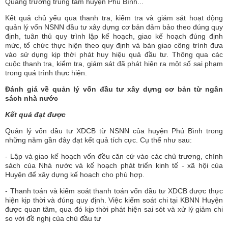
Quảng trường trung tâm huyện Phú Bình...
Kết quả chủ yếu qua thanh tra, kiểm tra và giám sát hoạt động
quản lý vốn NSNN đầu tư xây dựng cơ bản đảm bảo theo đúng quy
định, tuân thủ quy trình lập kế hoạch, giao kế hoạch đúng định
mức, tổ chức thực hiện theo quy định và bàn giao công trình đưa
vào sử dụng kịp thời phát huy hiệu quả đầu tư. Thông qua các
cuộc thanh tra, kiểm tra, giám sát đã phát hiện ra một số sai phạm
trong quá trình thực hiện.
Đánh giá về quản lý vốn đầu tư xây dựng cơ bản từ ngân
sách nhà nước
Kết quả đạt được
Quản lý vốn đầu tư XDCB từ NSNN của huyện Phú Bình trong
những năm gần đây đạt kết quả tích cực. Cụ thể như sau:
- Lập và giao kế hoạch vốn đều căn cứ vào các chủ trương, chính
sách của Nhà nước và kế hoạch phát triển kinh tế - xã hội của
Huyện để xây dựng kế hoạch cho phù hợp.
- Thanh toán và kiểm soát thanh toán vốn đầu tư XDCB được thực
hiện kịp thời và đúng quy định. Việc kiểm soát chi tại KBNN Huyện
được quan tâm, qua đó kịp thời phát hiện sai sót và xử lý giảm chi
so với đề nghị của chủ đầu tư