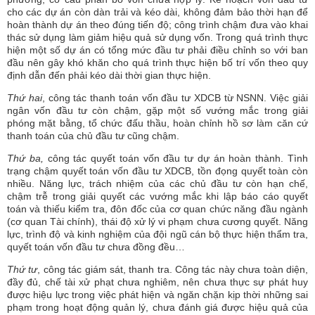
cho các dự án còn dàn trải và kéo dài, không đảm bảo thời hạn để
hoàn thành dự án theo đúng tiến độ; công trình chậm đưa vào khai
thác sử dụng làm giảm hiệu quả sử dụng vốn. Trong quá trình thực
hiện một số dự án có tổng mức đầu tư phải điều chỉnh so với ban
đầu nên gây khó khăn cho quá trình thực hiện bố trí vốn theo quy
định dẫn đến phải kéo dài thời gian thực hiện.
Thứ hai
, công tác thanh toán vốn đầu tư XDCB từ NSNN. Việc giải
ngân vốn đầu tư còn chậm, gặp một số vướng mắc trong giải
phóng mặt bằng, tổ chức đấu thầu, hoàn chỉnh hồ sơ làm căn cứ
thanh toán của chủ đầu tư cũng chậm.
Thứ ba,
công tác quyết toán vốn đầu tư dự án hoàn thành. Tình
trạng chậm quyết toán vốn đầu tư XDCB, tồn đọng quyết toàn còn
nhiều. Năng lực, trách nhiệm của các chủ đầu tư còn hạn chế,
chậm trễ trong giải quyết các vướng mắc khi lập báo cáo quyết
toán và thiếu kiểm tra, đôn đốc của cơ quan chức năng đầu ngành
(cơ quan Tài chính), thái độ xử lý vi phạm chưa cương quyết. Năng
lực, trình độ và kinh nghiệm của đội ngũ cán bộ thực hiện thẩm tra,
quyết toán vốn đầu tư chưa đồng đều…
Thứ tư
, công tác giám sát, thanh tra. Công tác này chưa toàn diện,
đầy đủ, chế tài xử phạt chưa nghiêm, nên chưa thực sự phát huy
được hiệu lực trong việc phát hiện và ngăn chặn kịp thời những sai
phạm trong hoạt động quản lý, chưa đánh giá được hiệu quả của