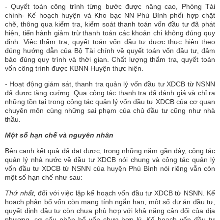
- Quyết toán công trình từng bước được nâng cao, Phòng Tài
chính- Kế hoạch huyện và Kho bạc NN Phú Bình phối hợp chặt
chẽ, thông qua kiểm tra, kiểm soát thanh toán vốn đầu tư đã phát
hiện, tiến hành giảm trừ thanh toán các khoản chi không đúng quy
định. Việc thẩm tra, quyết toán vốn đầu tư được thực hiện theo
đúng hướng dẫn của Bộ Tài chính về quyết toán vốn đầu tư, đảm
bảo đúng quy trình và thời gian. Chất lượng thẩm tra, quyết toán
vốn công trình được KBNN Huyện thực hiện.
- Hoạt động giám sát, thanh tra quản lý vốn đầu tư XDCB từ NSNN
đã được tăng cường. Qua công tác thanh tra đã đánh giá và chỉ ra
những tồn tại trong công tác quản lý vốn đầu tư XDCB của cơ quan
chuyên môn cùng những sai phạm của chủ đầu tư cũng như nhà
thầu.
Một số hạn chế và nguyên nhân
Bên cạnh kết quả đã đạt được, trong những năm gần đây, công tác
quản lý nhà nước về đầu tư XDCB nói chung và công tác quản lý
vốn đầu tư XDCB từ NSNN của huyện Phú Bình nói riêng vẫn còn
một số hạn chế như sau:
Thứ nhất,
đối với việc lập kế hoạch vốn đầu tư XDCB từ NSNN. Kế
hoạch phân bố vốn còn mang tính ngắn hạn, một số dự án đầu tư,
quyết định đầu tư còn chưa phù hợp với khả năng cân đối của địa
phương, cơ cấu phân bổ vốn chưa hợp lý. Kế hoạch vốn đầu tư