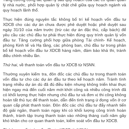
lý nhà nước, phối hợp quản lý chặt chẽ giữa quy hoạch ngành và
quy hoạch lãnh thổ.
Thực hiện đúng nguyên tắc không bố trí kế hoạch vốn đầu tư
XDCB cho các dự án chưa được phê duyệt hoặc phê duyệt sau
ngày 31/10 của năm trước (trừ các dự án đặc thù, cấp bách) để
yêu cầu các chủ đầu tư phải thực hiện đúng quy trình quản lý vốn
đầu tư. Tăng cường phối hợp giữa phòng Tài chính- Kế hoạch,
phòng Kinh tế và Hạ tầng, các phòng ban, chủ đầu tư trong phân
bổ kế hoạch vốn đầu tư XDCB hàng năm, đảm bảo khả thi, tránh
điều chỉnh nhiều lần.
Thứ hai
, về thanh toán vốn đầu tư XDCB từ NSNN.
Thường xuyên kiểm tra, đôn đốc các chủ đầu tư trong thanh toán
vốn đầu tư cho các dự án đầu tư theo kế hoạch năm. Tránh tình
trạng nhiều dự án dù đã đủ điều kiện nhưng không triển khai thực
hiện ngay mà đến cuối năm mới khởi công và nhiều công trình đã
có khối lượng thực hiện nhưng chủ đầu tư và đơn vị thi công không
hoàn tất thủ tục để thanh toán, dẫn đến tình trạng ứ đọng vốn ở cơ
quan cấp phát thanh toán. Đôn đốc các chủ đầu tư đẩy nhanh tiến
độ giải ngân, thanh toán ngay khi có khối lượng công trình hoàn
thành, tránh tập trung thanh toán vào những tháng cuối năm gây
khó khăn cho cơ quan thanh toán, kiểm soát vốn đầu tư XDCB.