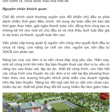
còn rườm rà, chưa được mẫu hóa triệt để.
Nguyên nhân khách quan
Chế độ chính sách thường xuyên sửa đổi khiến chủ đầu tư phải
dành nhiều thời gian điều chỉnh, bổ sung dự toán dẫn tới kéo dài
thời gian thực hiện, giải ngân thanh toán vốn; đồng thời cũng tạo ra
những kẽ hở cho một số chủ đầu tư và nhà thầu lách luật đẩy giá
trị dự toán và thanh, quyết toán lên cao.
Việc phân cấp trong quản lý nguồn vốn cũng như quyết định đầu tư
chưa rõ ràng, còn nặng cơ chế xin cho; nguồn lực vốn đầu tư
XDCB còn phân tán.
Năng lực của các đơn vị tư vấn chưa đáp ứng yêu cầu. Hiện nay,
một số công trình lớn trên địa bàn Huyện thuê các đơn vị tư vấn có
năng lực cao khảo sát, lập dự án, thiết kế công trình, còn hầu hết
các công trình của Huyện do các đơn vị tư vấn tại địa phương thực
hiện theo chủ trương khuyến khích phát triển của doanh nghiệp
trên địa bàn Huyện. Năng lực đội ngũ cán bộ tư vấn còn chưa cao;
nhiều dự án, thiết kế phải thay đổi bổ sung nhiều lần làm giảm hiệu