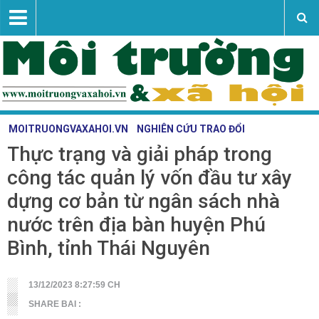
MOITRUONGVAXAHOI.VN
NGHIÊN CỨU TRAO ĐỔI
Thực trạng và giải pháp trong
Vấn đề - sự kiện
công tác quản lý vốn đầu tư xây
Tài nguyên - môi trường
dựng cơ bản từ ngân sách nhà
Nghiên cứu trao đổi
nước trên địa bàn huyện Phú
Khoa học công nghệ
Bình, tỉnh Thái Nguyên
Liên hệ
13/12/2023 8:27:59 CH
SHARE BAI :