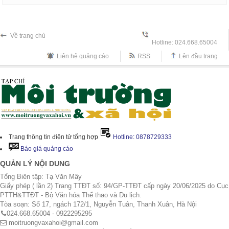
Về trang chủ
Hotline: 024.668.65004
Liên hệ quảng cáo
RSS
Lên đầu trang
Trang thông tin điện tử tổng hợp
Hotline: 0878729333
Báo giá quảng cáo
QUẢN LÝ NỘI DUNG
Tổng Biên tập: Tạ Văn Mây
Giấy phép ( lần 2) Trang TTĐT số: 94/GP-TTĐT cấp ngày 20/06/2025 do Cục
PTTH&TTĐT - Bộ Văn hóa Thể thao và Du lịch.
Tòa soạn: Số 17, ngách 172/1, Nguyễn Tuân, Thanh Xuân, Hà Nội
024.668.65004 - 0922295295
moitruongvaxahoi@gmail.com