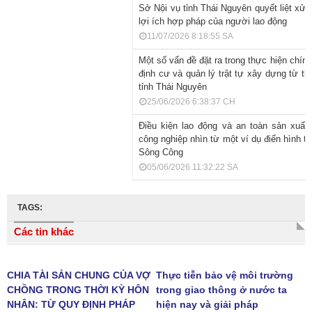
Sở Nội vụ tỉnh Thái Nguyên quyết liệt xử 
lợi ích hợp pháp của người lao động
11/07/2026 8:18:55 SA
Một số vấn đề đặt ra trong thực hiện chính
định cư và quản lý trật tự xây dựng từ t
tỉnh Thái Nguyên
25/06/2026 6:38:37 CH
Điều kiện lao động và an toàn sản xuất
công nghiệp nhìn từ một ví dụ điển hình 
Sông Công
05/06/2026 11:32:22 SA
TAGS:
Các tin khác
CHIA TÀI SẢN CHUNG CỦA VỢ
Thực tiễn bảo vệ môi trường
CHỒNG TRONG THỜI KỲ HÔN
trong giao thông ở nước ta
NHÂN: TỪ QUY ĐỊNH PHÁP
hiện nay và giải pháp