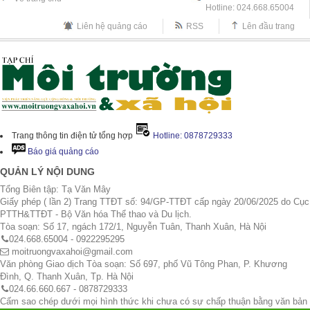
Hotline: 024.668.65004
Liên hệ quảng cáo
RSS
Lên đầu trang
Trang thông tin điện tử tổng hợp
Hotline: 0878729333
Báo giá quảng cáo
QUẢN LÝ NỘI DUNG
Tổng Biên tập: Tạ Văn Mây
Giấy phép ( lần 2) Trang TTĐT số: 94/GP-TTĐT cấp ngày 20/06/2025 do Cục
PTTH&TTĐT - Bộ Văn hóa Thể thao và Du lịch.
Tòa soạn: Số 17, ngách 172/1, Nguyễn Tuân, Thanh Xuân, Hà Nội
024.668.65004 - 0922295295
moitruongvaxahoi@gmail.com
Văn phòng Giao dịch Tòa soạn: Số 697, phố Vũ Tông Phan, P. Khương
Đình, Q. Thanh Xuân, Tp. Hà Nội
024.66.660.667 - 0878729333
Cấm sao chép dưới mọi hình thức khi chưa có sự chấp thuận bằng văn bản