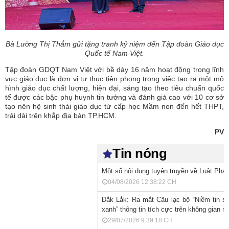
Bà Lường Thị Thắm gửi tặng tranh kỷ niệm đến Tập đoàn Giáo dục
Quốc tế Nam Việt.
Tập đoàn GDQT Nam Việt với bề dày 16 năm hoạt động trong lĩnh
vực giáo dục là đơn vị tư thục tiên phong trong việc tạo ra một mô
hình giáo dục chất lượng, hiện đại, sáng tạo theo tiêu chuẩn quốc
tế được các bậc phụ huynh tin tưởng và đánh giá cao với 10 cơ sở
tạo nên hệ sinh thái giáo dục từ cấp học Mầm non đến hết THPT,
trải dài trên khắp địa bàn TP.HCM.
PV
Tin nóng
Một số nội dung tuyên truyền về Luật Phát 
04/08/2026 12:38:22 CH
Đắk Lắk: Ra mắt Câu lạc bộ “Niềm tin s
xanh” thông tin tích cực trên không gian m
29/07/2026 9:39:18 CH