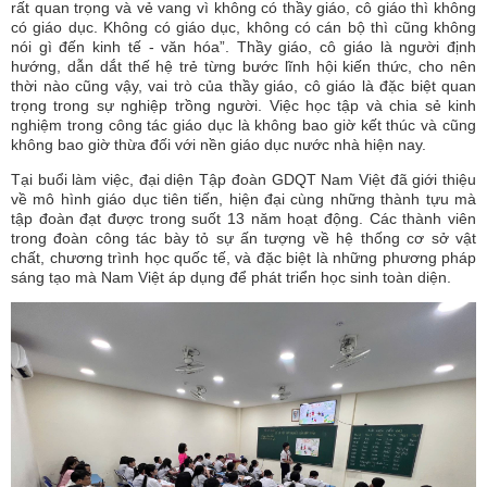
rất quan trọng và vẻ vang vì không có thầy giáo, cô giáo thì không
có giáo dục. Không có giáo dục, không có cán bộ thì cũng không
nói gì đến kinh tế - văn hóa”. Thầy giáo, cô giáo là người định
hướng, dẫn dắt thế hệ trẻ từng bước lĩnh hội kiến thức, cho nên
thời nào cũng vậy, vai trò của thầy giáo, cô giáo là đặc biệt quan
trọng trong sự nghiệp trồng người. Việc học tập và chia sẻ kinh
nghiệm trong công tác giáo dục là không bao giờ kết thúc và cũng
không bao giờ thừa đối với nền giáo dục nước nhà hiện nay.
Tại buổi làm việc, đại diện Tập đoàn GDQT Nam Việt đã giới thiệu
về mô hình giáo dục tiên tiến, hiện đại cùng những thành tựu mà
tập đoàn đạt được trong suốt 13 năm hoạt động. Các thành viên
trong đoàn công tác bày tỏ sự ấn tượng về hệ thống cơ sở vật
chất, chương trình học quốc tế, và đặc biệt là những phương pháp
sáng tạo mà Nam Việt áp dụng để phát triển học sinh toàn diện.