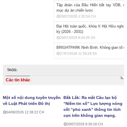
Tập đoàn của Bầu Hiển bắt tay VDB, m
mục dự án chiến lược
29/07/2026 1:35:54 CH
Đại Hội toàn quốc, khóa II Hội Hữu nghị 
kỳ (2026 - 2031)
29/07/2026 8:45:05 SA
BRIGHTPARK Ninh Bình: Không gian tổ ch
27/07/2026 11:58:29 SA
TAGS:
Các tin khác
Một số nội dung tuyên truyền
Đắk Lắk: Ra mắt Câu lạc bộ
về Luật Phát triển Đô thị
“Niềm tin số” Lực lượng nòng
cốt “phủ xanh” thông tin tích
04/08/2026 12:38:22 CH
cực trên không gian mạng.
29/07/2026 9:39:18 CH