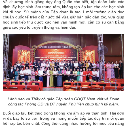
Về chương trình giảng dạy ông Quốc cho biết, tập đoàn luôn xác
định lấy học sinh làm trung tâm, không tạo áp lực cho các học sinh
khi đi học. Sứ mệnh của Tập đoàn là tạo 1 môi trường giáo dục
chuẩn quốc tế trên đất nước để vừa giữ bản sắc dân tộc, vừa giúp
học sinh tiếp thu được các nền văn minh mới, cần có sự cân bằng
giữa các yếu tố truyền thống và hiện đại.
Lãnh đạo và Thầy cô giáo Tập đoàn GDQT Nam Việt và Đoàn
công tác Phòng GD và ĐT huyện Phù Yên chụp hình kỷ niệm.
Buổi giao lưu kết thúc trong không khí ấm áp và thân tình. Hai đơn
vị đã bày tỏ sự trân trọng và mong muốn tiếp tục duy trì mối quan
hệ hợp tác bền chặt, đồng thời cùng nhau hướng tới mục tiêu nâng