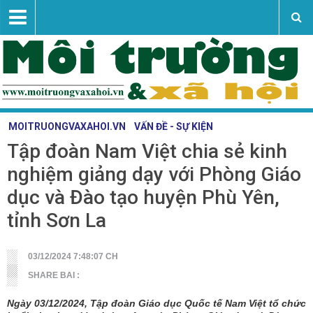
MOITRUONGVAXAHOI.VN
VẤN ĐỀ - SỰ KIỆN
Tập đoàn Nam Việt chia sẻ kinh
Vấn đề - sự kiện
nghiệm giảng dạy với Phòng Giáo
Tài nguyên - môi trường
dục và Đào tạo huyện Phù Yên,
Nghiên cứu trao đổi
tỉnh Sơn La
Khoa học công nghệ
Liên hệ
03/12/2024 7:48:07 CH
SHARE BAI :
Ngày 03/12/2024, Tập đoàn Giáo dục Quốc tế Nam Việt tổ chức