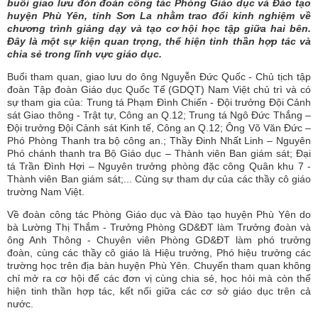
buổi giao lưu đón đoàn công tác Phòng Giáo dục và Đào tạo
huyện Phù Yên, tỉnh Sơn La nhằm trao đổi kinh nghiệm về
chương trình giảng dạy và tạo cơ hội học tập giữa hai bên.
Đây là một sự kiện quan trọng, thể hiện tinh thần hợp tác và
chia sẻ trong lĩnh vực giáo dục.
Buổi tham quan, giao lưu do ông Nguyễn Đức Quốc - Chủ tịch tập
đoàn Tập đoàn Giáo dục Quốc Tế (GDQT) Nam Việt chủ trì và có
sự tham gia của: Trung tá Phạm Đình Chiến - Đội trưởng Đội Cảnh
sát Giao thông - Trật tự, Công an Q.12; Trung tá Ngô Đức Thắng –
Đội trưởng Đội Cảnh sát Kinh tế, Công an Q.12; Ông Võ Văn Đức –
Phó Phòng Thanh tra bộ công an.; Thầy Đinh Nhất Linh – Nguyên
Phó chánh thanh tra Bộ Giáo dục – Thành viên Ban giám sát; Đại
tá Trần Đình Hợi – Nguyên trưởng phòng đặc công Quân khu 7 -
Thành viên Ban giám sát;... Cùng sự tham dự của các thầy cô giáo
trường Nam Việt.
Về đoàn công tác Phòng Giáo dục và Đào tạo huyện Phù Yên do
bà Lường Thị Thắm - Trưởng Phòng GD&ĐT làm Trưởng đoàn và
ông Anh Thông - Chuyên viên Phòng GD&ĐT làm phó trưởng
đoàn, cùng các thầy cô giáo là Hiệu trưởng, Phó hiệu trưởng các
trường học trên địa bàn huyện Phù Yên. Chuyến tham quan không
chỉ mở ra cơ hội để các đơn vị cùng chia sẻ, học hỏi mà còn thể
hiện tinh thần hợp tác, kết nối giữa các cơ sở giáo dục trên cả
nước.