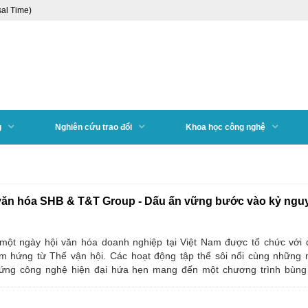
al Time)
g
Nghiên cứu trao đổi
Khoa học công nghệ
 văn hóa SHB & T&T Group - Dấu ấn vững bước vào kỷ ngu
ử một ngày hội văn hóa doanh nghiệp tại Việt Nam được tổ chức vớ
ảm hứng từ Thế vận hội. Các hoạt động tập thể sôi nổi cùng những 
u ứng công nghệ hiện đại hứa hẹn mang đến một chương trình bùng
yền tải thông điệp mạnh mẽ về sự vươn mình trong kỷ nguyên mới .