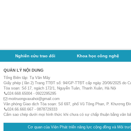
Nghiên cứu trao đổi
Khoa học công nghệ
QUẢN LÝ NỘI DUNG
Tổng Biên tập: Tạ Văn Mây
Giấy phép ( lần 2) Trang TTĐT số: 94/GP-TTĐT cấp ngày 20/06/2025 do 
Tòa soạn: Số 17, ngách 172/1, Nguyễn Tuân, Thanh Xuân, Hà Nội
024.668.65004 - 0922295295
moitruongvaxahoi@gmail.com
Văn phòng Giao dịch Tòa soạn: Số 697, phố Vũ Tông Phan, P. Khương Đìn
024.66.660.667 - 0878729333
Cấm sao chép dưới mọi hình thức khi chưa có sự chấp thuận bằng văn b
Cơ quan của Viện Phát triển năng lực cộng đồng và Môi trườ