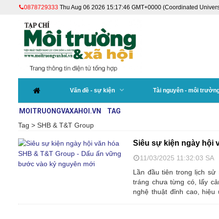
0878729333
Thu Aug 06 2026 15:17:46 GMT+0000 (Coordinated Univers
Vấn đề - sự kiện
Tài nguyên - môi trườn
MOITRUONGVAXAHOI.VN
TAG
Tag > SHB & T&T Group
Siêu sự kiện ngày hội
11/03/2025 11:32:03 SA
Lần đầu tiên trong lịch s
tráng chưa từng có, lấy c
nghệ thuật đỉnh cao, hiệ
tượng. Qua đó, sự kiện tru