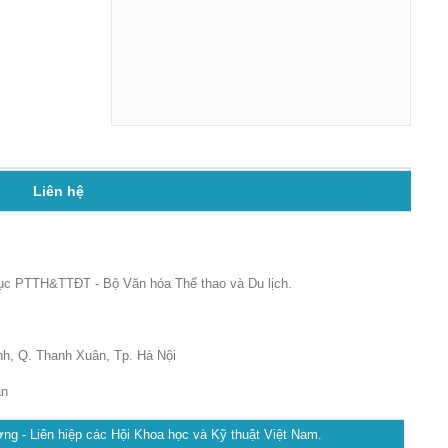
Liên hệ
Cục PTTH&TTĐT - Bộ Văn hóa Thể thao và Du lịch.
h, Q. Thanh Xuân, Tp. Hà Nội
ản
ng - Liên hiệp các Hội Khoa học và Kỹ thuật Việt Nam.