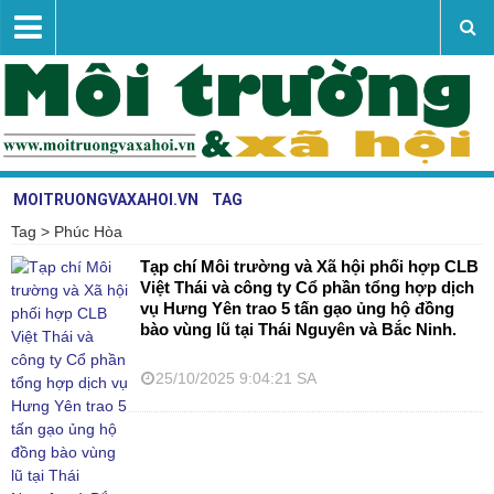
MOITRUONGVAXAHOI.VN
TAG
Tag > Phúc Hòa
Vấn đề - sự kiện
Tạp chí Môi trường và Xã hội phối hợp CLB
Tài nguyên - môi trường
Việt Thái và công ty Cổ phần tổng hợp dịch
vụ Hưng Yên trao 5 tấn gạo ủng hộ đồng
Nghiên cứu trao đổi
bào vùng lũ tại Thái Nguyên và Bắc Ninh.
Khoa học công nghệ
25/10/2025 9:04:21 SA
Liên hệ