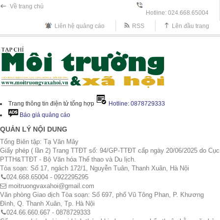
Về trang chủ
Hotline: 024.668.65004
Liên hệ quảng cáo
RSS
Lên đầu trang
Trang thông tin điện tử tổng hợp
Hotline: 0878729333
Báo giá quảng cáo
QUẢN LÝ NỘI DUNG
Tổng Biên tập: Tạ Văn Mây
Giấy phép ( lần 2) Trang TTĐT số: 94/GP-TTĐT cấp ngày 20/06/2025 do Cục
PTTH&TTĐT - Bộ Văn hóa Thể thao và Du lịch.
Tòa soạn: Số 17, ngách 172/1, Nguyễn Tuân, Thanh Xuân, Hà Nội
024.668.65004 - 0922295295
moitruongvaxahoi@gmail.com
Văn phòng Giao dịch Tòa soạn: Số 697, phố Vũ Tông Phan, P. Khương
Đình, Q. Thanh Xuân, Tp. Hà Nội
024.66.660.667 - 0878729333