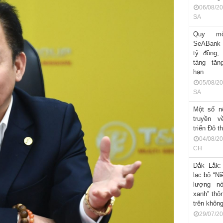
06/08/2
SA
Quy m
SeABank 
tỷ đồng,
tảng tăn
hạn
05/08/2
SA
Một số n
truyền v
triển Đô th
04/08/2
CH
Đắk Lắk:
lạc bộ “Ni
lượng nò
xanh” thôn
trên khôn
29/07/2