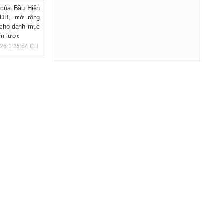
 của Bầu Hiển
VDB, mở rộng
 cho danh mục
ến lược
026 1:35:54 CH