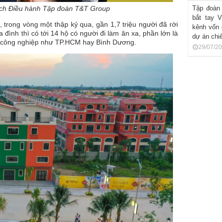
ịch Điều hành Tập đoàn T&T Group
Tập đoàn
bắt tay 
trong vòng một thập kỷ qua, gần 1,7 triệu người đã rời
kênh vốn
ình thì có tới 14 hộ có người đi làm ăn xa, phần lớn là
dự án chi
tâm công nghiệp như TP.HCM hay Bình Dương.
29/07/2