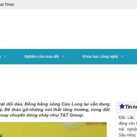
al Time)
g
Nghiên cứu trao đổi
Khoa học công nghệ
vật dồi dào, Đồng bằng sông Cửu Long lại vẫn đang
Tin 
kỷ. Để tháo gỡ những nút thắt tăng trưởng, vùng đất
ể xoay chuyển dòng chảy như T&T Group.
Đắk Lắk:
động văn h
trải nghi
Sầu riêng