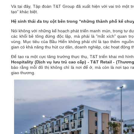
Và tại đây, Tập đoàn T&T Group đã xuất hiện với vai trò một
tạo” khác biệt.
Hệ sinh thái đa trụ cột bên trong “những thành phố kể chu
Nói không với những kế hoạch phát triển manh mún, trong tư d
các khối bê tông đứng độc lập, mà phải là "mắt xích" quan trọ
vùng. Mục tiêu của Bầu Hiển không phải chỉ là tạo thêm nguồ
gian có khả năng thu hút cư dân, doanh nghiệp, các hoạt động t
Để tạo ra một cực tăng trưởng thực thụ, T&T triển khai mô hìn
Hospitality (Dịch vụ lưu trú cao cấp) - T&T Retail - (Thương 
bảo rằng mỗi đô thị không chỉ là nơi để ở, mà còn là nơi tạo 
giao thương.