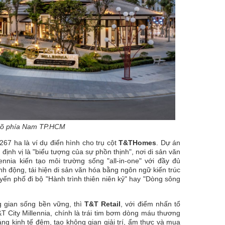
 ngõ phía Nam TP.HCM
67 ha là ví dụ điển hình cho trụ cột
T&T
Homes
. Dự án
ịnh vị là "biểu tượng của sự phồn thịnh", nơi di sản văn
nnia kiến tạo môi trường sống "all-in-one" với đầy đủ
inh động, tái hiện di sản văn hóa bằng ngôn ngữ kiến trúc
uyến phố đi bộ "Hành trình thiên niên kỷ" hay "Dòng sông
 gian sống bền vững, thì
T&T Retail
, với điểm nhấn tổ
&T City Millennia, chính là trái tim bơm dòng máu thương
áng kinh tế đêm, tạo không gian giải trí, ẩm thực và mua