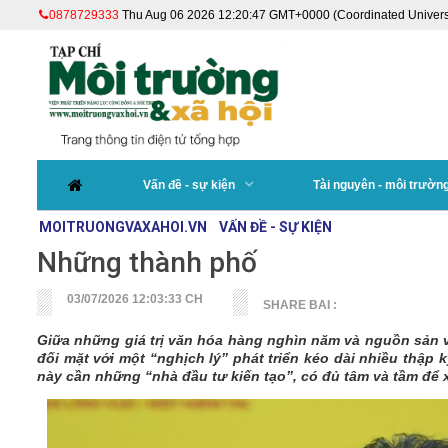
0878729333
Thu Aug 06 2026 12:20:47 GMT+0000 (Coordinated Univers
Vấn đề - sự kiện
Tài nguyên - môi trườn
MOITRUONGVAXAHOI.VN
VẤN ĐỀ - SỰ KIỆN
Những thành phố
03/07/2026 12:03:33 CH
SHARE BAI :
Giữa những giá trị văn hóa hàng nghìn năm và nguồn sản 
đối mặt với một “nghịch lý” phát triển kéo dài nhiều thập 
này cần những “nhà đầu tư kiến tạo”, có đủ tâm và tầm đ