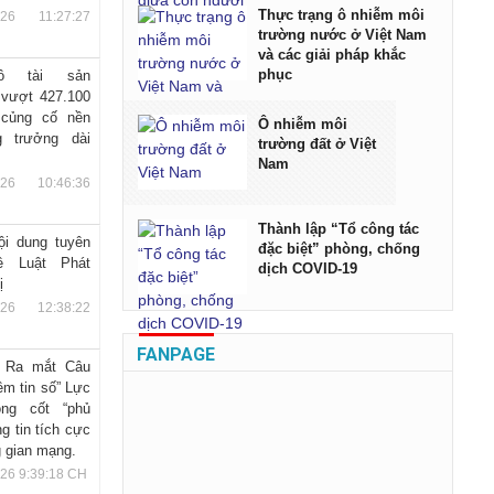
Thực trạng ô nhiễm môi
026 11:27:27
trường nước ở Việt Nam
và các giải pháp khắc
phục
ô tài sản
vượt 427.100
 củng cố nền
Ô nhiễm môi
g trưởng dài
trường đất ở Việt
Nam
026 10:46:36
Thành lập “Tổ công tác
ội dung tuyên
đặc biệt” phòng, chống
ề Luật Phát
dịch COVID-19
ị
026 12:38:22
FANPAGE
 Ra mắt Câu
ềm tin số” Lực
ng cốt “phủ
g tin tích cực
g gian mạng.
026 9:39:18 CH