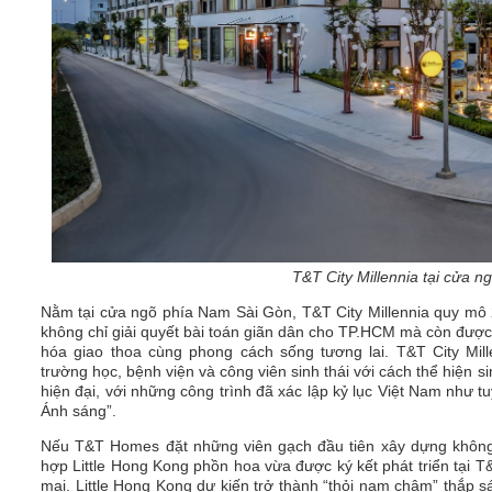
T&T City Millennia tại cửa
Nằm tại cửa ngõ phía Nam Sài Gòn, T&T City Millennia quy mô 2
không chỉ giải quyết bài toán giãn dân cho TP.HCM mà còn được đ
hóa giao thoa cùng phong cách sống tương lai. T&T City Mille
trường học, bệnh viện và công viên sinh thái với cách thể hiện s
hiện đại, với những công trình đã xác lập kỷ lục Việt Nam như t
Ánh sáng”.
Nếu T&T Homes đặt những viên gạch đầu tiên xây dựng không
hợp Little Hong Kong phồn hoa vừa được ký kết phát triển tại T
mại. Little Hong Kong dự kiến trở thành “thỏi nam châm” thắp s