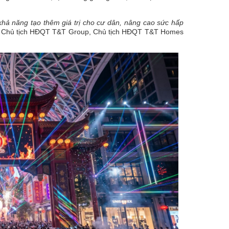
hả năng tạo thêm giá trị cho cư dân, nâng cao sức hấp
 Chủ tịch HĐQT T&T Group, Chủ tịch HĐQT T&T Homes