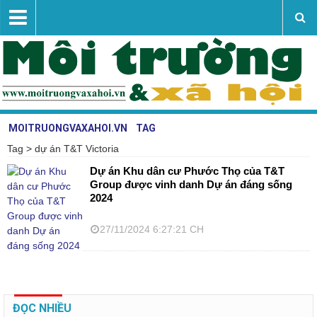
MOITRUONGVAXAHOI.VN
TAG
Tag > dự án T&T Victoria
Vấn đề - sự kiện
Dự án Khu dân cư Phước Thọ của T&T
Tài nguyên - môi trường
Group được vinh danh Dự án đáng sống
2024
Nghiên cứu trao đổi
27/11/2024 6:27:21 CH
Khoa học công nghệ
Liên hệ
ĐỌC NHIỀU